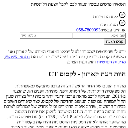
השאירו פרטים עכשיו ונעזור לכם לקבל הצעת רלוונטיות
ללא התחייבות
מענה מהיר
או חייגו עכשיו:
058-7809093
קבלו הצעה
ידוע לי שהפרטים שמסרתי לעיל ייכללו במאגרי המידע של קארזון ואני
מאשר/ת קבלת דיוורים, פרסומות ופניה שיווקית בהתאם
לתנאי השימוש
,
מדיניות הפרטיות
וחוק הגנת הצרכן
חוות דעת קארזון -
לקסוס CT
מתיחת הפנים של הדור הראשון הציגה עדכון מתבקש למשפחתית
הקומפקטית היוקרתית של המותג היפני. מתיחת הפנים הזו, שהוצגה
ב-2014, העניקה לרכב מראה עדכני ודינמי יותר בזכות גריל בצורת שעון
החול המזוהה עם שפת העיצוב החדשה של לקסוס, לצד שיפורים חשובים
בבידוד הרעשים, שדרוג איכות החומרים וכיול מחדש של המתלים לטובת
נוחות נסיעה סופגת יותר. ה-CT המשיכה לחלוק את יחידת ההנעה
ההיברידית המוכרת שלה (מנוע 1.8 ליטר, 136 כ"ס) עם טויוטה פריוס,
מה שהפך אותה לאחת המכוניות החסכוניות והירוקות בקטגוריית
הפרימיום, תוך שהיא מציעה תא נוסעים מוקפד, שקט ועשיר באבזור