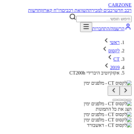
CARZONE
רכב חדש
רכבים למכירה
השוואת רכבים
דו"ח קארזון
חדשות
הרשמה/התחברות
ראשי
לקסוס
CT
2019
CT200h אקזקיוטיב היברידי
הצג את כל התמונות