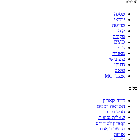
יצרנים
טסלה
יונדאי
טויוטה
קיה
סקודה
BYD
צ'רי
מאזדה
מיצובישי
סוזוקי
סיאט
אמ.ג'י MG
כלים
דו"ח קארזון
השוואת רכבים
חדשות רכב
שאלות נפוצות
קארזון לסוחרים
מחשבוני אגרות
אודות
צור קשר