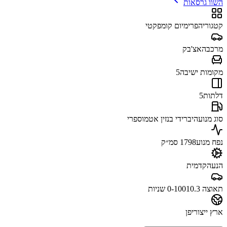
השוו גרסאות
קטגוריה
פרימיום קומפקטי
מרכב
האצ'בק
מקומות ישיבה
5
דלתות
5
סוג מנוע
היברידי בנזין אטמוספרי
נפח מנוע
1798 סמ״ק
הנעה
קדמית
תאוצה 0-100
10.3 שניות
ארץ ייצור
יפן