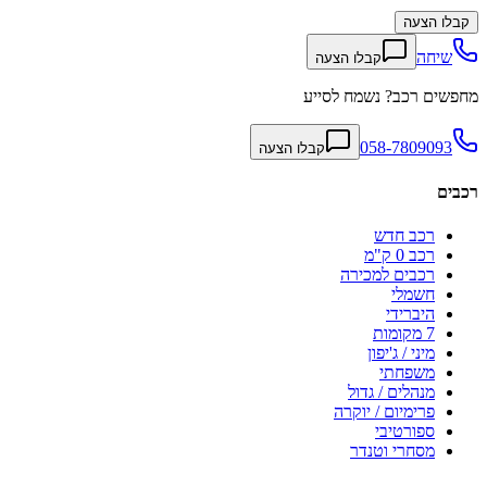
קבלו הצעה
שיחה
קבלו הצעה
מחפשים רכב? נשמח לסייע
058-7809093
קבלו הצעה
רכבים
רכב חדש
רכב 0 ק"מ
רכבים למכירה
חשמלי
היברידי
7 מקומות
מיני / ג'יפון
משפחתי
מנהלים / גדול
פרימיום / יוקרה
ספורטיבי
מסחרי וטנדר