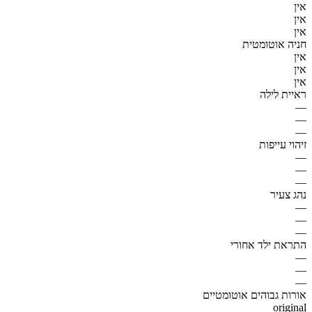
אין
אין
אין
חניה אוטומטית
אין
אין
אין
ראיית לילה
—
—
—
זיהוי עייפות
—
—
—
נהג צעיר
—
—
—
התראת ילד אחורי
—
—
—
אורות גבוהים אוטומטיים
original