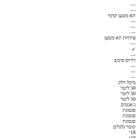
—
—
תא מטען קדמי
—
—
—
פתיחת תא מטען
—
✓
—
רדיוס סיבוב
—
—
—
מיכל דלק
50 ליטר
50 ליטר
50 ליטר
ג׳אנטים
סגסוגת
סגסוגת
סגסוגת
קוטר גלגלים
18״
18״