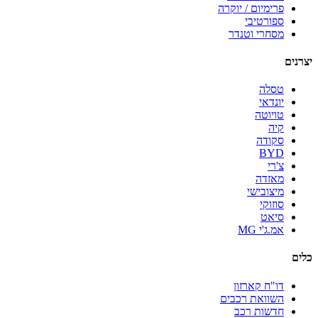
פרימיום / יוקרה
ספורטיבי
מסחרי וטנדר
יצרנים
טסלה
יונדאי
טויוטה
קיה
סקודה
BYD
צ'רי
מאזדה
מיצובישי
סוזוקי
סיאט
אמ.ג'י MG
כלים
דו"ח קארזון
השוואת רכבים
חדשות רכב