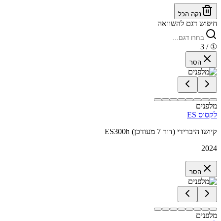
נקה הכל
חיפוש דגם להשוואה
/ 3
①
הסר
מלפנים
לקסוס ES
ES300h קיושו היברידי (דור 7 מעודכן)
2024
הסר
מלפנים