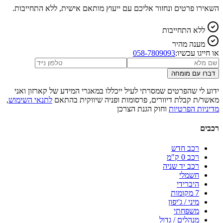
השאירו פרטים ונחזור אליכם עם ייעוץ מותאם אישית, ללא התחייבות.
ללא התחייבות
מענה מהיר
או חייגו עכשיו:
058-7809093
דברו עם מומחה
ידוע לי שהפרטים שמסרתי לעיל ייכללו במאגרי המידע של קארזון ואני
מאשר/ת קבלת דיוורים, פרסומות ופניה שיווקית בהתאם
לתנאי השימוש
,
מדיניות הפרטיות
וחוק הגנת הצרכן
רכבים
רכב חדש
רכב 0 ק"מ
רכב יד שניה
חשמלי
היברידי
7 מקומות
מיני / ג'יפון
משפחתי
מנהלים / גדול