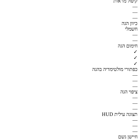
קיפול מראות
—
—
—
כיוון הגה
חשמלי
—
—
חימום הגה
✓
✓
✓
כפתורי מולטימדיה בהגה
—
—
—
ציפוי הגה
—
—
—
תצוגה עילית HUD
—
—
—
חיישן גשם