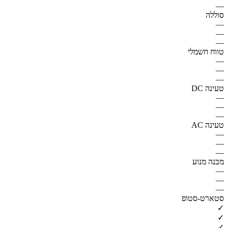
—
סוללה
—
—
—
טווח חשמלי
—
—
—
טעינה DC
—
—
—
טעינה AC
—
—
—
מבנה מנוע
—
—
—
סטארט-סטופ
✓
✓
✓