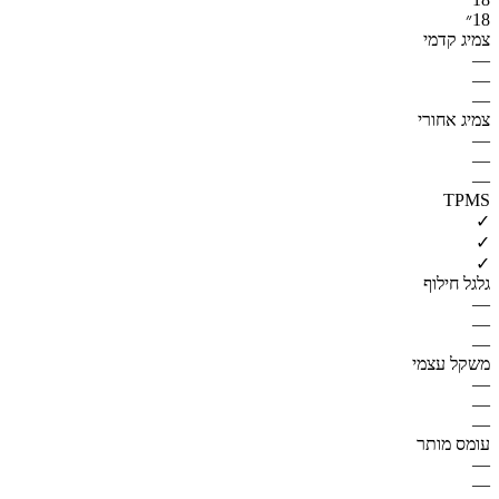
18״
צמיג קדמי
—
—
—
צמיג אחורי
—
—
—
TPMS
✓
✓
✓
גלגל חילוף
—
—
—
משקל עצמי
—
—
—
עומס מותר
—
—