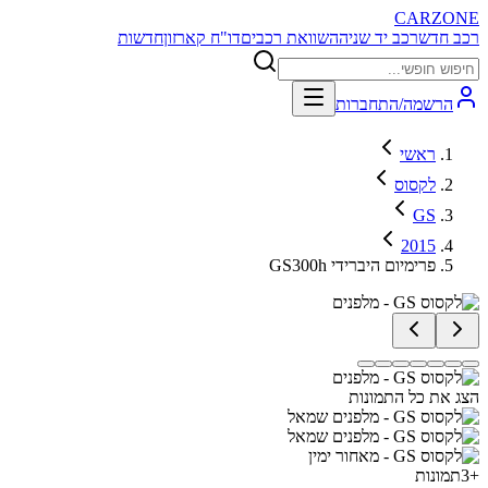
CARZONE
רכב חדש
רכב יד שניה
השוואת רכבים
דו"ח קארזון
חדשות
הרשמה/התחברות
ראשי
לקסוס
GS
2015
GS300h פרימיום היברידי
הצג את כל התמונות
+
3
תמונות