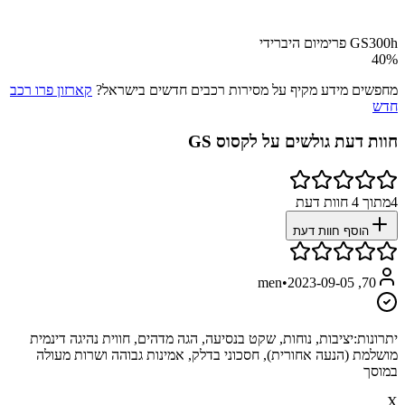
GS300h פרימיום היברידי
40
%
מחפשים מידע מקיף על מסירות רכבים חדשים בישראל?
קארזון פרו רכב
חדש
חוות דעת גולשים על
לקסוס GS
4
מתוך
4
חוות דעת
הוסף חוות דעת
•
2023-09-05
70, men
יתרונות:
יציבות, נוחות, שקט בנסיעה, הגה מדהים, חווית נהיגה דינמית
מושלמת (הנעה אחורית), חסכוני בדלק, אמינות גבוהה ושרות מעולה
במוסך
X