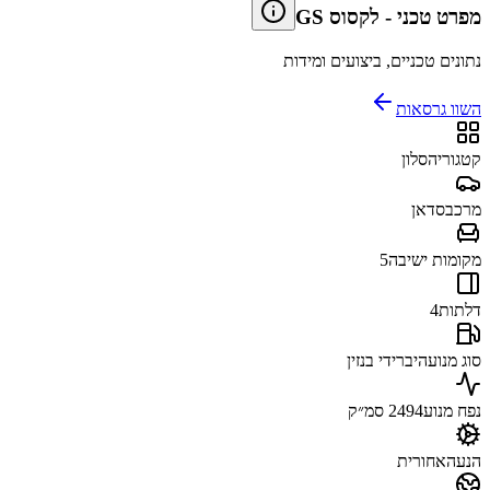
מפרט טכני
-
לקסוס GS
נתונים טכניים, ביצועים ומידות
השוו גרסאות
קטגוריה
סלון
מרכב
סדאן
מקומות ישיבה
5
דלתות
4
סוג מנוע
היברידי בנזין
נפח מנוע
2494 סמ״ק
הנעה
אחורית