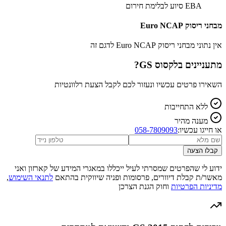
EBA סיוע לבלימת חירום
מבחני ריסוק Euro NCAP
אין נתוני מבחני ריסוק Euro NCAP לדגם זה
מתעניינים ב
לקסוס GS
?
השאירו פרטים עכשיו ונעזור לכם לקבל הצעת רלוונטיות
ללא התחייבות
מענה מהיר
או חייגו עכשיו:
058-7809093
קבלו הצעה
ידוע לי שהפרטים שמסרתי לעיל ייכללו במאגרי המידע של קארזון ואני
מאשר/ת קבלת דיוורים, פרסומות ופניה שיווקית בהתאם
לתנאי השימוש
,
מדיניות הפרטיות
וחוק הגנת הצרכן