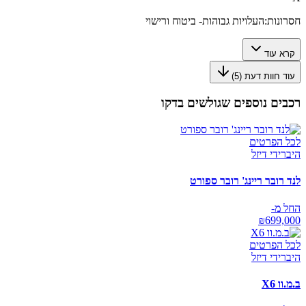
חסרונות:
העלויות גבוהות- ביטוח ורישוי
קרא עוד
עוד חוות דעת (
5
)
רכבים נוספים שגולשים בדקו
לכל הפרטים
היברידי דיזל
לנד רובר ריינג' רובר ספורט
החל מ-
₪
699,000
לכל הפרטים
היברידי דיזל
ב.מ.וו X6