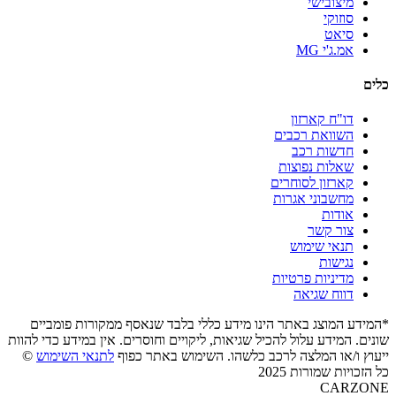
מיצובישי
סוזוקי
סיאט
אמ.ג'י MG
כלים
דו"ח קארזון
השוואת רכבים
חדשות רכב
שאלות נפוצות
קארזון לסוחרים
מחשבוני אגרות
אודות
צור קשר
תנאי שימוש
נגישות
מדיניות פרטיות
דווח שגיאה
*המידע המוצג באתר הינו מידע כללי בלבד שנאסף ממקורות פומביים
שונים. המידע עלול להכיל שגיאות, ליקויים וחוסרים. אין במידע כדי להוות
ייעוץ ו/או המלצה לרכב כלשהו. השימוש באתר כפוף
לתנאי השימוש
©
כל הזכויות שמורות 2025
CARZONE