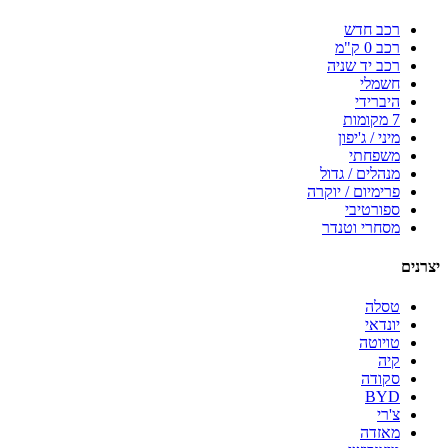
רכב חדש
רכב 0 ק"מ
רכב יד שניה
חשמלי
היברידי
7 מקומות
מיני / ג'יפון
משפחתי
מנהלים / גדול
פרימיום / יוקרה
ספורטיבי
מסחרי וטנדר
יצרנים
טסלה
יונדאי
טויוטה
קיה
סקודה
BYD
צ'רי
מאזדה