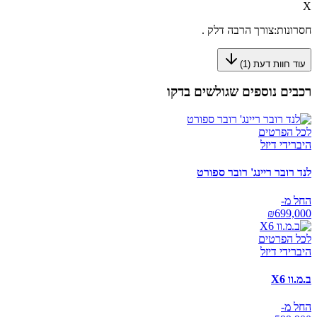
X
חסרונות:
צורך הרבה דלק .
עוד חוות דעת (
1
)
רכבים נוספים שגולשים בדקו
לכל הפרטים
היברידי דיזל
לנד רובר ריינג' רובר ספורט
החל מ-
₪
699,000
לכל הפרטים
היברידי דיזל
ב.מ.וו X6
החל מ-