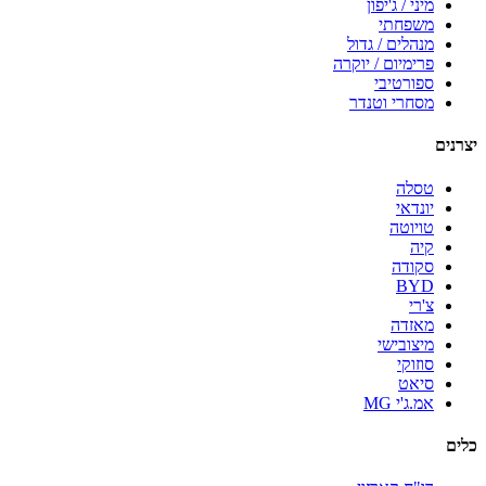
מיני / ג'יפון
משפחתי
מנהלים / גדול
פרימיום / יוקרה
ספורטיבי
מסחרי וטנדר
יצרנים
טסלה
יונדאי
טויוטה
קיה
סקודה
BYD
צ'רי
מאזדה
מיצובישי
סוזוקי
סיאט
אמ.ג'י MG
כלים