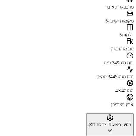
מרכב
קרוסאובר
מקומות ישיבה
5
דלתות
5
סוג מנוע
בנזין
כוח סוס
349 כ״ס
נפח מנוע
3445 סמ״ק
הנעה
4X4
ארץ ייצור
יפן
מנוע, ביצועים וצריכת דלק