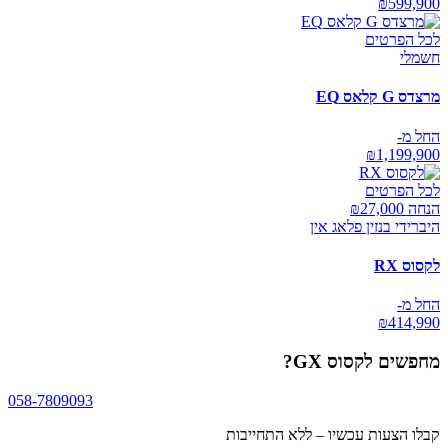
₪
599,900
לכל הפרטים
חשמלי
מרצדס G קלאס EQ
החל מ-
₪
1,199,900
לכל הפרטים
הנחה ₪
27,000
היברידי בנזין פלאג אין
לקסוס RX
החל מ-
₪
414,990
מחפשים
לקסוס GX
?
058-7809093
קבלו הצעות עכשיו – ללא התחייבות