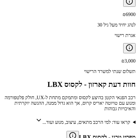
₪
6900
לנהג יחיד מעל גיל 30
אגרת רישוי
₪
3,000
תשלום שנתי למשרד הרישוי
חוות דעת קארזון -
לקסוס LBX
רכב הפנאי הקטן בהיצע לקסוס ומתמקם מתחת ל-UX, חולק פלטפורמה
ומנוע עם טויוטה יאריס קרוס, אך הוא גדול ממנה, ההגשה יוקרתית
והאיכויות גבוהות
קראו עוד: למי הרכב מתאים, עיצוב, מנוע ועוד...
מפרט טכני
-
לקסוס LBX