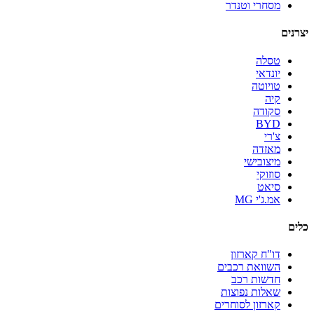
מסחרי וטנדר
יצרנים
טסלה
יונדאי
טויוטה
קיה
סקודה
BYD
צ'רי
מאזדה
מיצובישי
סוזוקי
סיאט
אמ.ג'י MG
כלים
דו"ח קארזון
השוואת רכבים
חדשות רכב
שאלות נפוצות
קארזון לסוחרים