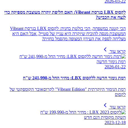
2026-03-22
לקסוס LBX בגרסת Vibrant: האם חליפת יוקרה מעוצבת מספיקה כדי
לנצח את הכביש?
הכי קטנה במשפחה, הכי בולטת בחניה: לקסוס LBX בגרסת Vibrant
המעוצבת מנסה להוכיח שיוקרה היא עניין של סטייל, אבל האם היא
מצליחה לספק את העידון המצופה מהסמל בחזית?
קראו עוד
רמת גימור חדשה
2026-01-22
רמת גימור חדשה ללקסוס LBX: מחיר החל מ-241,990 ש"ח
רמת הגימור היוקרתית "Vibrant Edition" לקרוסאובר הקומפקטי של
לקסוס
קראו עוד
השקה מקומית דגם חדש
2023-12-18