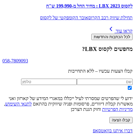
לקסוס LBX 2023 : מחיר החל מ-199,990 ש"ח
תחילת שיווק רכב הקרוסאובר הקומפקטי של לקסוס
קראו עוד
לכל הכתבות והחדשות
מחפשים
לקסוס LBX
?
058-7809093
קבלו הצעות עכשיו – ללא התחייבות
ידוע לי שהפרטים שמסרתי לעיל ייכללו במאגרי המידע של קארזון ואני
מאשר/ת קבלת דיוורים, פרסומות ופניה שיווקית בהתאם
לתנאי השימוש
,
מדיניות הפרטיות
וחוק הגנת הצרכן
קבלו הצעה
דברו איתנו בוואטסאפ