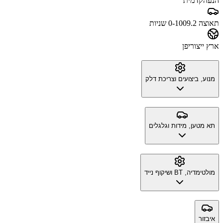
הנעה
קדמית
תאוצה 0-100
9.2 שניות
ארץ ייצור
יפן
מנוע, ביצועים וצריכת דלק
תא מטען, מידות וגלגלים
מולטימדיה, BT ושיקוף נייד
איבזור