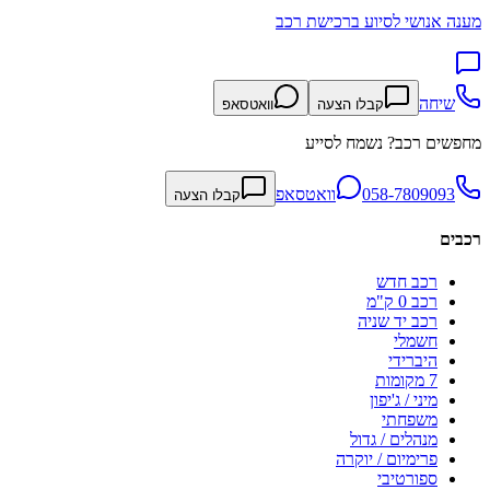
מענה אנושי לסיוע ברכישת רכב
שיחה
קבלו הצעה
וואטסאפ
מחפשים רכב? נשמח לסייע
058-7809093
וואטסאפ
קבלו הצעה
רכבים
רכב חדש
רכב 0 ק"מ
רכב יד שניה
חשמלי
היברידי
7 מקומות
מיני / ג'יפון
משפחתי
מנהלים / גדול
פרימיום / יוקרה
ספורטיבי