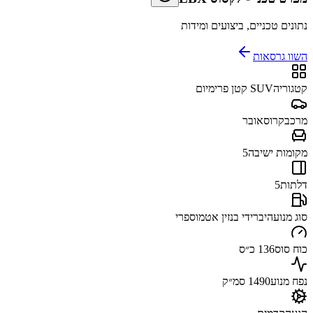
נתונים טכניים, ביצועים ומידות
השוו גרסאות
קטגוריה
SUV קטן פרימיום
מרכב
קרוסאובר
מקומות ישיבה
5
דלתות
5
סוג מנוע
היברידי בנזין אטמוספרי
כוח סוס
136 כ״ס
נפח מנוע
1490 סמ״ק