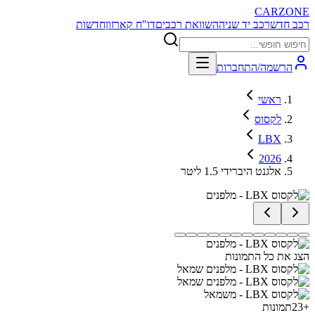
CARZONE
רכב חדש
רכב יד שניה
השוואת רכבים
דו"ח קארזון
חדשות
הרשמה/התחברות
ראשי
לקסוס
LBX
2026
אלגנט היברידי 1.5 ליטר
הצג את כל התמונות
+
23
תמונות