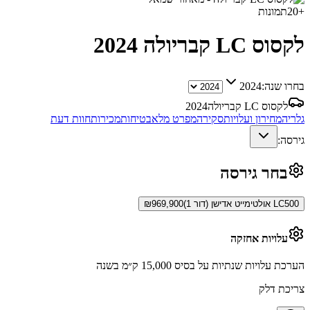
+
20
תמונות
לקסוס LC קבריולה
2024
בחרו שנה:
2024
לקסוס LC קבריולה
2024
גלריה
מחירון ועלויות
סקירה
מפרט מלא
בטיחות
מכירות
חוות דעת
גירסה:
בחר גירסה
LC500 אולטימייט אדישן (דור 1)
969,900
₪
עלויות אחזקה
הערכת עלויות שנתיות על בסיס 15,000 ק״מ בשנה
צריכת דלק