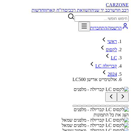
CARZONE
רכב חדש
רכב יד שניה
השוואת רכבים
דו"ח קארזון
חדשות
הרשמה/התחברות
ראשי
לקסוס
LC
LC קבריולה
2024
LC500 אולטימייט אדישן
הצג את כל התמונות