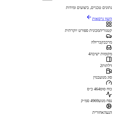
נתונים טכניים, ביצועים ומידות
השוו גרסאות
קטגוריה
מכונית ספורט יוקרתית
מרכב
קבריולה
מקומות ישיבה
4
דלתות
2
סוג מנוע
בנזין
כוח סוס
464 כ״ס
נפח מנוע
4969 סמ״ק
הנעה
אחורית