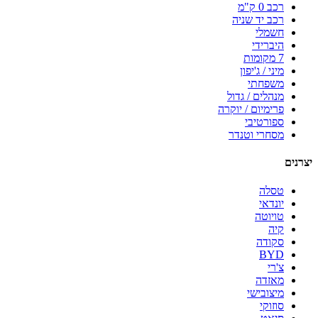
רכב 0 ק"מ
רכב יד שניה
חשמלי
היברידי
7 מקומות
מיני / ג'יפון
משפחתי
מנהלים / גדול
פרימיום / יוקרה
ספורטיבי
מסחרי וטנדר
יצרנים
טסלה
יונדאי
טויוטה
קיה
סקודה
BYD
צ'רי
מאזדה
מיצובישי
סוזוקי