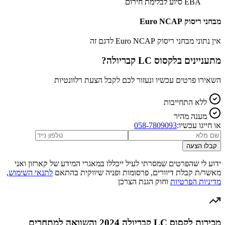
EBA סיוע לבלימת חירום
מבחני ריסוק Euro NCAP
אין נתוני מבחני ריסוק Euro NCAP לדגם זה
מתעניינים ב
לקסוס LC קבריולה
?
השאירו פרטים עכשיו ונעזור לכם לקבל הצעת רלוונטיות
ללא התחייבות
מענה מהיר
או חייגו עכשיו:
058-7809093
קבלו הצעה
ידוע לי שהפרטים שמסרתי לעיל ייכללו במאגרי המידע של קארזון ואני
מאשר/ת קבלת דיוורים, פרסומות ופניה שיווקית בהתאם
לתנאי השימוש
,
מדיניות הפרטיות
וחוק הגנת הצרכן
מכירות לקסוס LC קבריולה 2024 והשוואה למתחרים