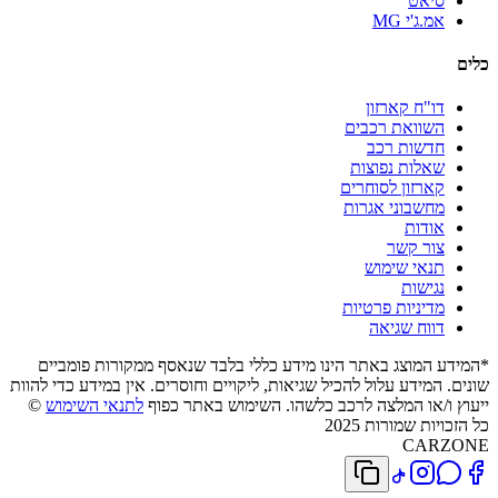
סיאט
אמ.ג'י MG
כלים
דו"ח קארזון
השוואת רכבים
חדשות רכב
שאלות נפוצות
קארזון לסוחרים
מחשבוני אגרות
אודות
צור קשר
תנאי שימוש
נגישות
מדיניות פרטיות
דווח שגיאה
*המידע המוצג באתר הינו מידע כללי בלבד שנאסף ממקורות פומביים
שונים. המידע עלול להכיל שגיאות, ליקויים וחוסרים. אין במידע כדי להוות
ייעוץ ו/או המלצה לרכב כלשהו. השימוש באתר כפוף
לתנאי השימוש
©
כל הזכויות שמורות 2025
CARZONE