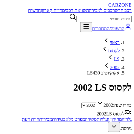
CARZONE
רכב חדש
רכבים למכירה
השוואת רכבים
דו"ח קארזון
חדשות
הרשמה/התחברות
ראשי
לקסוס
LS
2002
LS430 אקזקיוטיב
לקסוס LS
2002
בחרו שנה:
2002
לקסוס LS
2002
גלריה
מחירון ועלויות
סקירה
מפרט מלא
בטיחות
מכירות
חוות דעת
גירסה: