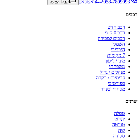
058-7809093
וואטסאפ
קבלו הצעה
רכבים
רכב חדש
רכב 0 ק"מ
רכבים למכירה
חשמלי
היברידי
7 מקומות
מיני / ג'יפון
משפחתי
מנהלים / גדול
פרימיום / יוקרה
ספורטיבי
מסחרי וטנדר
יצרנים
טסלה
יונדאי
טויוטה
קיה
סקודה