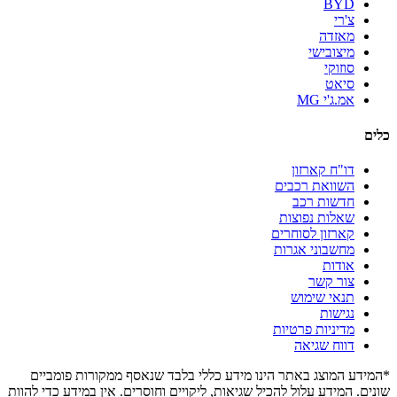
BYD
צ'רי
מאזדה
מיצובישי
סוזוקי
סיאט
אמ.ג'י MG
כלים
דו"ח קארזון
השוואת רכבים
חדשות רכב
שאלות נפוצות
קארזון לסוחרים
מחשבוני אגרות
אודות
צור קשר
תנאי שימוש
נגישות
מדיניות פרטיות
דווח שגיאה
*המידע המוצג באתר הינו מידע כללי בלבד שנאסף ממקורות פומביים
שונים. המידע עלול להכיל שגיאות, ליקויים וחוסרים. אין במידע כדי להוות