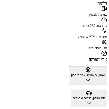
דלתות
4
סוג מנוע
בנזין
כוח סוס
282 כ״ס
נפח מנוע
4293 סמ״ק
הנעה
אחורית
ארץ ייצור
יפן
מנוע, ביצועים וצריכת דלק
תא מטען, מידות וגלגלים