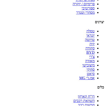
פרימיום / יוקרה
ספורטיבי
מסחרי וטנדר
יצרנים
טסלה
יונדאי
טויוטה
קיה
סקודה
BYD
צ'רי
מאזדה
מיצובישי
סוזוקי
סיאט
אמ.ג'י MG
כלים
דו"ח קארזון
השוואת רכבים
חדשות רכב