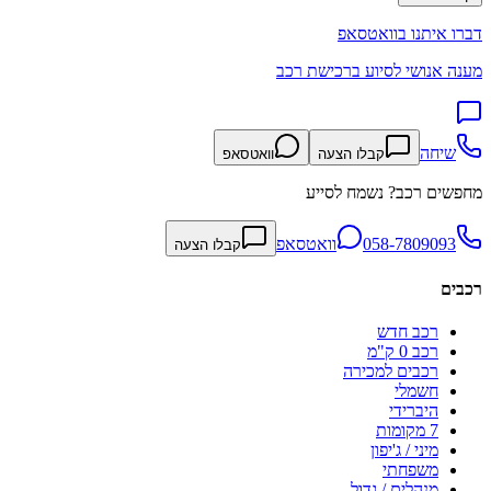
דברו איתנו בוואטסאפ
מענה אנושי לסיוע ברכישת רכב
שיחה
קבלו הצעה
וואטסאפ
מחפשים רכב? נשמח לסייע
058-7809093
וואטסאפ
קבלו הצעה
רכבים
רכב חדש
רכב 0 ק"מ
רכבים למכירה
חשמלי
היברידי
7 מקומות
מיני / ג'יפון
משפחתי
מנהלים / גדול