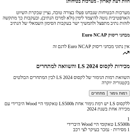
חוות דעת קארזון - מערכות בטיחות:
מערכות הבטיחות שנבחנו פעלו בצורה טובה, נציין שבקרת השיוט
האדפטיבית נוטה להיצמד לימין (ולא למרכז הנתיב), ובעקבות כך מתקשה
לזהות נתיב מתפצל ולהמשיך ישר בעקבות הסימון השמאלי של הנתיב
מבחני ריסוק Euro NCAP
אין נתוני מבחני ריסוק Euro NCAP לדגם זה
מכירות לקסוס LS 2024 והשוואה למתחרים
השוואת רמות הגימור של לקסוס LS 2024 לבין המתחרים הבולטים
בקטגוריה יוקרה
רמות גימור
מתחרים
ללקסוס LS יש רמת גימור אחת LS500h טאקומי היי Wood היברידי עם
מכירה אחת בשנת 2024
1
LS500h טאקומי היי Wood היברידי
1 מסירות · נמכר בעיקר לצי רכב