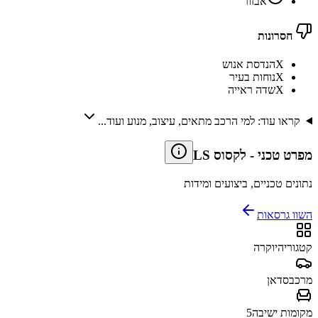
אבזור
חסרונות
X
הנדסת אנוש
X
נוחות בעיר
X
שדה ראייה
קראו עוד: למי הרכב מתאים, עיצוב, מנוע ועוד...
מפרט טכני
-
לקסוס LS
נתונים טכניים, ביצועים ומידות
השוו גרסאות
קטגוריה
יוקרה
מרכב
סדאן
מקומות ישיבה
5