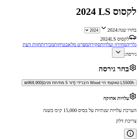
לקסוס LS
2024
בחרו שנה:
2024
לקסוס LS
2024
גלריה
מחירון ועלויות
סקירה
מפרט מלא
בטיחות
מכירות
חוות דעת
גירסה:
בחר גירסה
LS500h טאקומי היי Wood היברידי (דור 5 מתיחת פנים)
969,900
₪
עלויות אחזקה
הערכת עלויות שנתיות על בסיס 15,000 ק״מ בשנה
צריכת דלק