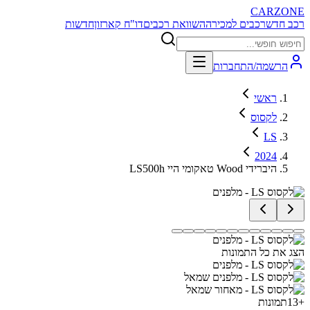
CARZONE
רכב חדש
רכבים למכירה
השוואת רכבים
דו"ח קארזון
חדשות
הרשמה/התחברות
ראשי
לקסוס
LS
2024
LS500h טאקומי היי Wood היברידי
הצג את כל התמונות
+
13
תמונות