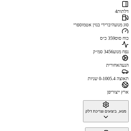
דלתות
4
סוג מנוע
היברידי בנזין אטמוספרי
כוח סוס
359 כ״ס
נפח מנוע
3456 סמ״ק
הנעה
אחורית
תאוצה 0-100
5.4 שניות
ארץ ייצור
יפן
מנוע, ביצועים וצריכת דלק