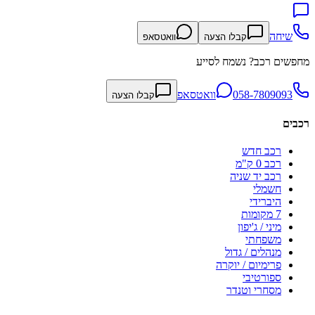
שיחה
קבלו הצעה
וואטסאפ
מחפשים רכב? נשמח לסייע
058-7809093
וואטסאפ
קבלו הצעה
רכבים
רכב חדש
רכב 0 ק"מ
רכב יד שניה
חשמלי
היברידי
7 מקומות
מיני / ג'יפון
משפחתי
מנהלים / גדול
פרימיום / יוקרה
ספורטיבי
מסחרי וטנדר