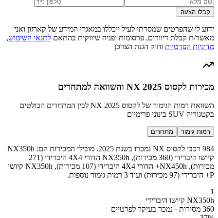
קבלו הצעה
ידוע לי שהפרטים שמסרתי לעיל ייכללו במאגרי המידע של קארזון ואני
מאשר/ת קבלת דיוורים, פרסומות ופניה שיווקית בהתאם
לתנאי השימוש
,
מדיניות הפרטיות
וחוק הגנת הצרכן
מכירות לקסוס NX 2025 והשוואה למתחרים
השוואת רמות הגימור של לקסוס NX 2025 לבין המתחרים הבולטים
בקטגוריה SUV בינוני פרימיום
רמות גימור
מתחרים
984 רכבי לקסוס NX נמכרו בשנת 2025. מובילי המכירות הם: NX350h
קיושו היברידי (360 מכירות), NX350h הדורי 4X4 היברידי (271
מכירות), NX450h+ הדורי 4X4 היברידי (107 מכירות), NX350h קיושו
P+ היברידי (97 מכירות) ועוד 3 רמות גימור נוספות.
1
NX350h קיושו היברידי
360 מסירות · נמכר בעיקר לפרטיים
37
%