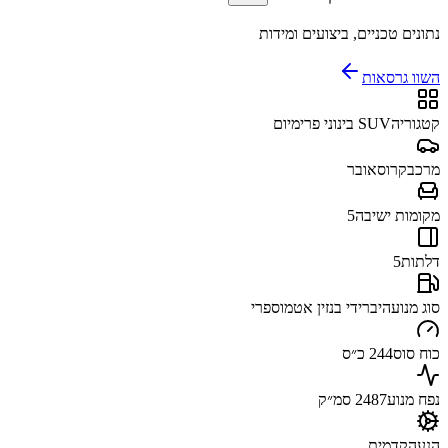
נתונים טכניים, ביצועים ומידות
השוו גרסאות
קטגוריה
SUV בינוני פרימיום
מרכב
קרוסאובר
מקומות ישיבה
5
דלתות
5
סוג מנוע
היברידי בנזין אטמוספרי
כוח סוס
244 כ״ס
נפח מנוע
2487 סמ״ק
הנעה
קדמית