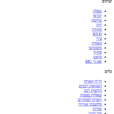
יצרנים
טסלה
יונדאי
טויוטה
קיה
סקודה
BYD
צ'רי
מאזדה
מיצובישי
סוזוקי
סיאט
אמ.ג'י MG
כלים
דו"ח קארזון
השוואת רכבים
חדשות רכב
שאלות נפוצות
קארזון לסוחרים
מחשבוני אגרות
אודות
צור קשר