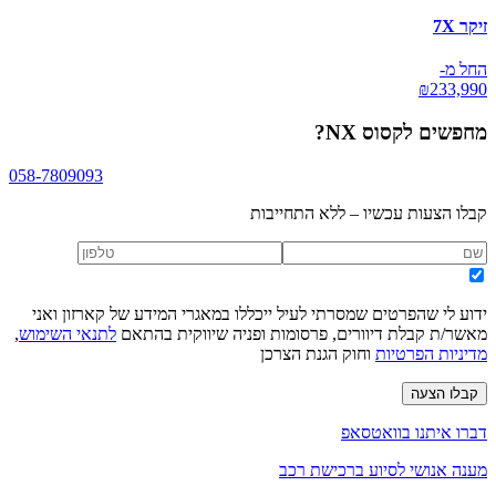
זיקר 7X
החל מ-
₪
233,990
מחפשים
לקסוס NX
?
058-7809093
קבלו הצעות עכשיו – ללא התחייבות
ידוע לי שהפרטים שמסרתי לעיל ייכללו במאגרי המידע של קארזון ואני
מאשר/ת קבלת דיוורים, פרסומות ופניה שיווקית בהתאם
לתנאי השימוש
,
מדיניות הפרטיות
וחוק הגנת הצרכן
קבלו הצעה
דברו איתנו בוואטסאפ
מענה אנושי לסיוע ברכישת רכב