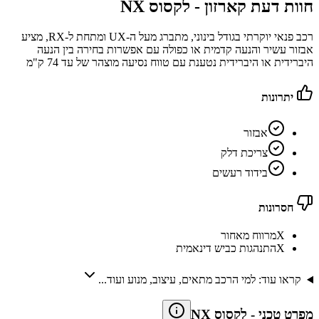
חוות דעת קארזון -
לקסוס NX
רכב פנאי יוקרתי בגודל בינוני, מתברג מעל ה-UX ומתחת ל-RX, מציע
אבזור עשיר והנעה קדמית או כפולה עם אפשרות בחירה בין הנעה
היברידית או היברידית נטענת עם טווח נסיעה מוצהר של עד 74 ק"מ
יתרונות
אבזור
צריכת דלק
בידוד רעשים
חסרונות
X
מרווח מאחור
X
התנהגות כביש דינאמית
קראו עוד: למי הרכב מתאים, עיצוב, מנוע ועוד...
מפרט טכני
-
לקסוס NX