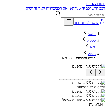
CARZONE
רכב חדש
רכב יד שניה
השוואת רכבים
דו"ח קארזון
חדשות
הרשמה/התחברות
ראשי
לקסוס
NX
2025
NX350h קיושו היברידי
הצג את כל התמונות
+
34
תמונות