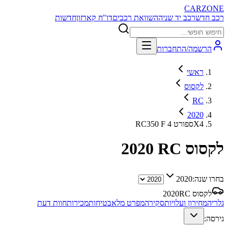
CARZONE
רכב חדש
רכב יד שניה
השוואת רכבים
דו"ח קארזון
חדשות
הרשמה/התחברות
ראשי
לקסוס
RC
2020
RC350 F ספורט 4X4
לקסוס RC
2020
בחרו שנה:
2020
לקסוס RC
2020
גלריה
מחירון ועלויות
סקירה
מפרט מלא
בטיחות
מכירות
חוות דעת
גירסה: