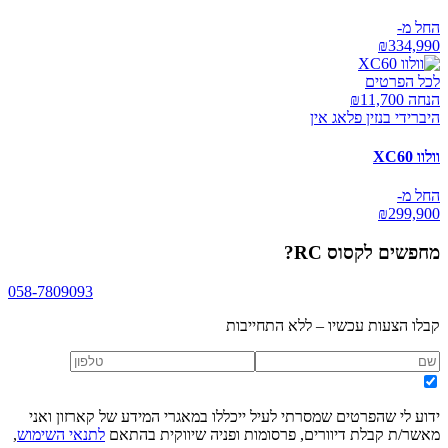
החל מ-
₪
334,990
לכל הפרטים
הנחה ₪
11,700
היברידי בנזין פלאג אין
וולוו XC60
החל מ-
₪
299,900
מחפשים
לקסוס RC
?
058-7809093
קבלו הצעות עכשיו – ללא התחייבות
ידוע לי שהפרטים שמסרתי לעיל ייכללו במאגרי המידע של קארזון ואני
מאשר/ת קבלת דיוורים, פרסומות ופניה שיווקית בהתאם
לתנאי השימוש
,