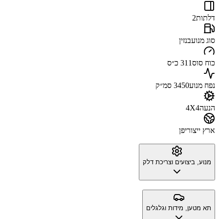
דלתות
2
סוג מנוע
בנזין
כוח סוס
311 כ״ס
נפח מנוע
3450 סמ״ק
הנעה
4X4
ארץ ייצור
יפן
מנוע, ביצועים וצריכת דלק
תא מטען, מידות וגלגלים