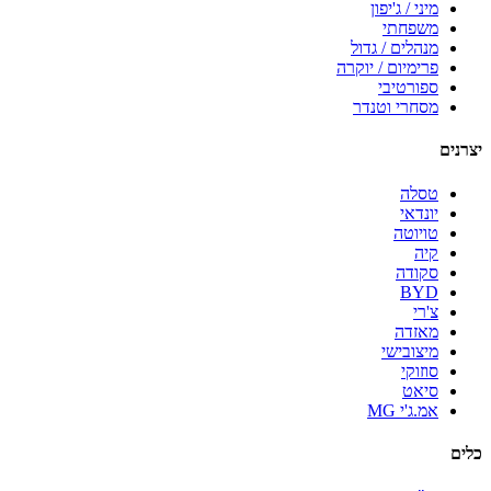
מיני / ג'יפון
משפחתי
מנהלים / גדול
פרימיום / יוקרה
ספורטיבי
מסחרי וטנדר
יצרנים
טסלה
יונדאי
טויוטה
קיה
סקודה
BYD
צ'רי
מאזדה
מיצובישי
סוזוקי
סיאט
אמ.ג'י MG
כלים