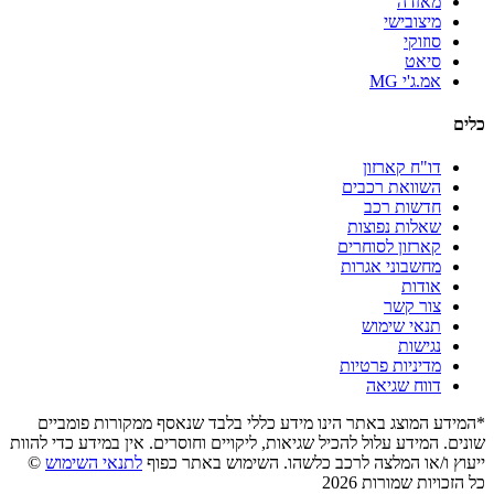
מאזדה
מיצובישי
סוזוקי
סיאט
אמ.ג'י MG
כלים
דו"ח קארזון
השוואת רכבים
חדשות רכב
שאלות נפוצות
קארזון לסוחרים
מחשבוני אגרות
אודות
צור קשר
תנאי שימוש
נגישות
מדיניות פרטיות
דווח שגיאה
*המידע המוצג באתר הינו מידע כללי בלבד שנאסף ממקורות פומביים
שונים. המידע עלול להכיל שגיאות, ליקויים וחוסרים. אין במידע כדי להוות
ייעוץ ו/או המלצה לרכב כלשהו. השימוש באתר כפוף
לתנאי השימוש
©
כל הזכויות שמורות 2026