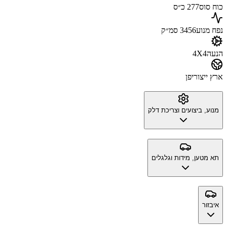
כוח סוס
277 כ״ס
נפח מנוע
3456 סמ״ק
הנעה
4X4
ארץ ייצור
יפן
מנוע, ביצועים וצריכת דלק
תא מטען, מידות וגלגלים
איבזור