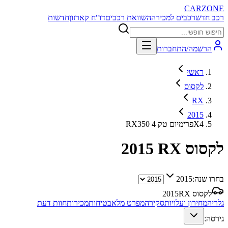
CARZONE
רכב חדש
רכבים למכירה
השוואת רכבים
דו"ח קארזון
חדשות
הרשמה/התחברות
ראשי
לקסוס
RX
2015
RX350 פרימיום טק 4X4
לקסוס RX
2015
בחרו שנה:
2015
לקסוס RX
2015
גלריה
מחירון ועלויות
סקירה
מפרט מלא
בטיחות
מכירות
חוות דעת
גירסה: