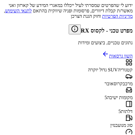
ידוע לי שהפרטים שמסרתי לעיל ייכללו במאגרי המידע של קארזון ואני
מאשר/ת קבלת דיוורים, פרסומות ופניה שיווקית בהתאם
לתנאי השימוש
,
מדיניות הפרטיות
וחוק הגנת הצרכן
מפרט טכני
-
לקסוס RX
נתונים טכניים, ביצועים ומידות
השוו גרסאות
קטגוריה
SUV גדול יוקרה
מרכב
קרוסאובר
מקומות ישיבה
5
דלתות
5
סוג מנוע
בנזין