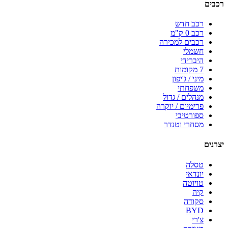
רכבים
רכב חדש
רכב 0 ק"מ
רכבים למכירה
חשמלי
היברידי
7 מקומות
מיני / ג'יפון
משפחתי
מנהלים / גדול
פרימיום / יוקרה
ספורטיבי
מסחרי וטנדר
יצרנים
טסלה
יונדאי
טויוטה
קיה
סקודה
BYD
צ'רי