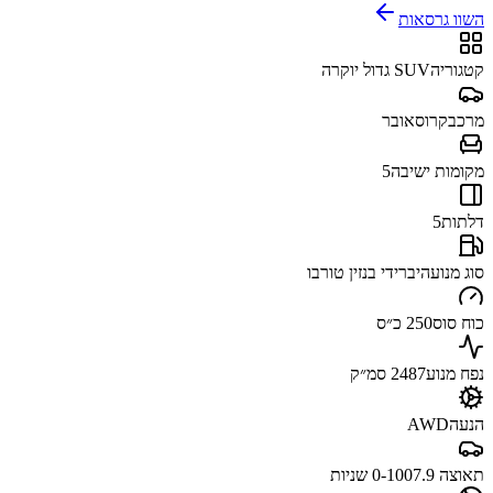
השוו גרסאות
קטגוריה
SUV גדול יוקרה
מרכב
קרוסאובר
מקומות ישיבה
5
דלתות
5
סוג מנוע
היברידי בנזין טורבו
כוח סוס
250 כ״ס
נפח מנוע
2487 סמ״ק
הנעה
AWD
תאוצה 0-100
7.9 שניות