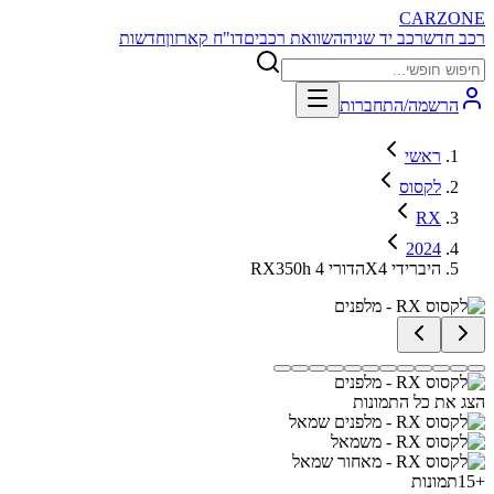
CARZONE
רכב חדש
רכב יד שניה
השוואת רכבים
דו"ח קארזון
חדשות
הרשמה/התחברות
ראשי
לקסוס
RX
2024
RX350h הדורי 4X4 היברידי
הצג את כל התמונות
+
15
תמונות