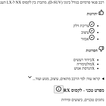
רכב פנאי פרמיום בגודל בינוני (D-SUV). מתברג בין לקסוס NX ל-LX הענק, בדור הקודם הוצעה גרסת 7 מקומות RX-L שלא משווקת כיום
יתרונות
צריכת דלק
עיצוב
אבזור
חסרונות
X
בידוד רעשים
X
מולטימדיה
X
הנדסת אנוש
קראו עוד: למי הרכב מתאים, עיצוב, מנוע ועוד...
מפרט טכני
-
לקסוס RX
נתונים טכניים, ביצועים ומידות