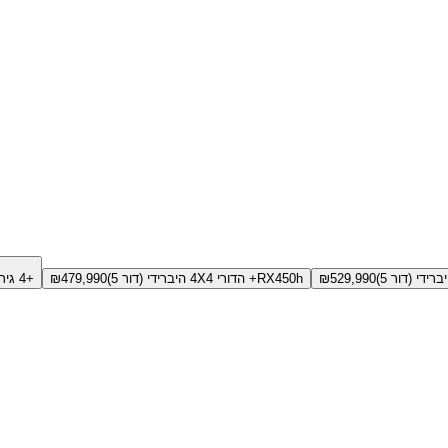
529,990
₪
RX450h+ הדורי 4X4 היברידי (דור 5)
479,990
₪
+4 גירסאות