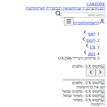
CARZONE
רכב חדש
רכב יד שניה
השוואת רכבים
דו"ח קארזון
חדשות
הרשמה/התחברות
ראשי
לקסוס
UX
2021
UX250h פרימיום היברידי
הצג את כל התמונות
+
7
תמונות