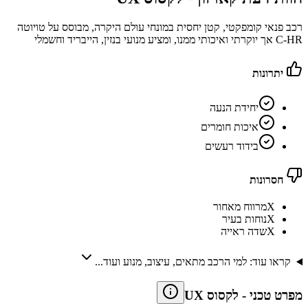
רכב פנאי קומפקטי, קטן יחסית במונחי עולם היקרה, מבוסס על טויוטה
C-HR אך יוקרתי ואיכותי ממנו, ומציע מנועי בנזין, הייבריד וחשמלי
יתרונות
יחידת הנעה
איכות חומרים
בידוד רעשים
חסרונות
X
מרווח מאחור
X
נוחות בעיר
X
שדה ראייה
קראו עוד: למי הרכב מתאים, עיצוב, מנוע ועוד...
מפרט טכני
-
לקסוס UX