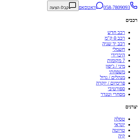
058-7809093
וואטסאפ
קבלו הצעה
רכבים
רכב חדש
רכב 0 ק"מ
רכב יד שניה
חשמלי
היברידי
7 מקומות
מיני / ג'יפון
משפחתי
מנהלים / גדול
פרימיום / יוקרה
ספורטיבי
מסחרי וטנדר
יצרנים
טסלה
יונדאי
טויוטה
קיה