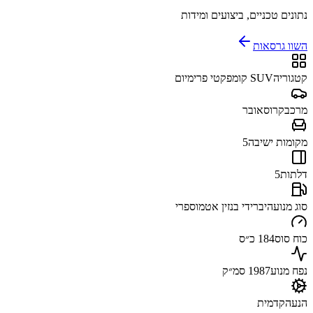
נתונים טכניים, ביצועים ומידות
השוו גרסאות
קטגוריה
SUV קומפקטי פרימיום
מרכב
קרוסאובר
מקומות ישיבה
5
דלתות
5
סוג מנוע
היברידי בנזין אטמוספרי
כוח סוס
184 כ״ס
נפח מנוע
1987 סמ״ק
הנעה
קדמית