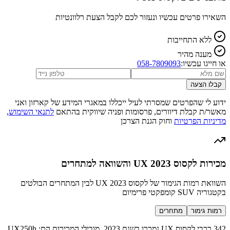
השאירו פרטים עכשיו ונעזור לכם לקבל הצעת רלוונטיות
ללא התחייבות
מענה מהיר
או חייגו עכשיו:
058-7809093
קבלו הצעה
ידוע לי שהפרטים שמסרתי לעיל ייכללו במאגרי המידע של קארזון ואני
מאשר/ת קבלת דיוורים, פרסומות ופניה שיווקית בהתאם
לתנאי השימוש
,
מדיניות הפרטיות
וחוק הגנת הצרכן
מכירות לקסוס UX 2023 והשוואה למתחרים
השוואת רמות הגימור של לקסוס UX 2023 לבין המתחרים הבולטים
בקטגוריה SUV קומפקטי פרימיום
רמות גימור
מתחרים
342 רכבי לקסוס UX נמכרו בשנת 2023. מובילי המכירות הם: UX250h