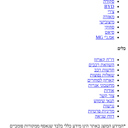
סקודה
BYD
צ'רי
מאזדה
מיצובישי
סוזוקי
סיאט
אמ.ג'י MG
כלים
דו"ח קארזון
השוואת רכבים
חדשות רכב
שאלות נפוצות
קארזון לסוחרים
מחשבוני אגרות
אודות
צור קשר
תנאי שימוש
נגישות
מדיניות פרטיות
דווח שגיאה
*המידע המוצג באתר הינו מידע כללי בלבד שנאסף ממקורות פומביים