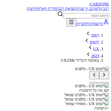
CARZONE
רכב חדש
רכב יד שניה
השוואת רכבים
דו"ח קארזון
חדשות
הרשמה/התחברות
ראשי
לקסוס
UX
2023
UX250h טאקומי היברידי
הצג את כל התמונות
+
1
תמונות