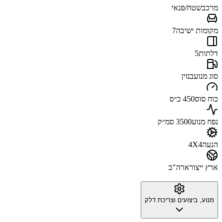
מרכב
שטח/פנאי
מקומות ישיבה
7
דלתות
5
סוג מנוע
בנזין
כוח סוס
450 כ״ס
נפח מנוע
3500 סמ״ק
הנעה
4X4
ארץ ייצור
ארה"ב
מנוע, ביצועים וצריכת דלק