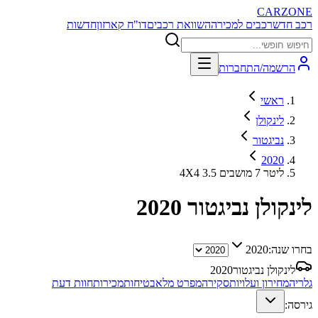
CARZONE
רכב חדש
רכבים למכירה
השוואת רכבים
דו"ח קארזון
חדשות
הרשמה/התחברות
ראשי
לינקולן
נביגטור
2020
4X4 3.5 ליטר 7 מושבים
לינקולן נביגטור
2020
בחרו שנה:
2020
לינקולן נביגטור
2020
גלריה
מחירון ועלויות
סקירה
מפרט מלא
בטיחות
מכירות
חוות דעת
גירסה: