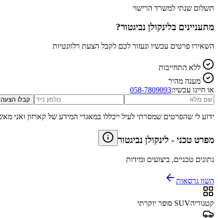
תשלום שנתי למשרד הרישוי
מתעניינים ב
לינקולן נביגטור
?
השאירו פרטים עכשיו ונעזור לכם לקבל הצעת רלוונטיות
ללא התחייבות
מענה מהיר
או חייגו עכשיו:
058-7809093
קבלו הצעה
ידוע לי שהפרטים שמסרתי לעיל ייכללו במאגרי המידע של קארזון ואני מאש
מפרט טכני
-
לינקולן נביגטור
נתונים טכניים, ביצועים ומידות
השוו גרסאות
קטגוריה
SUV סופר יוקרתי