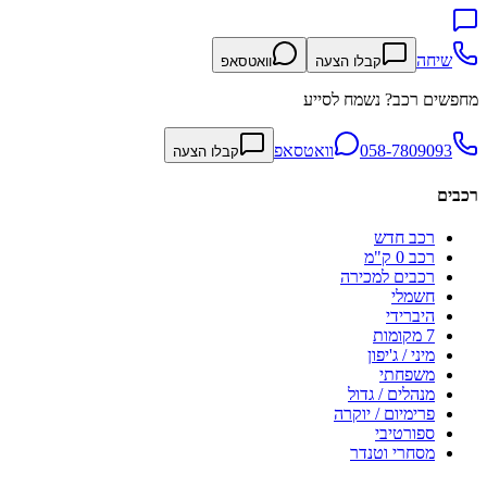
שיחה
קבלו הצעה
וואטסאפ
מחפשים רכב? נשמח לסייע
058-7809093
וואטסאפ
קבלו הצעה
רכבים
רכב חדש
רכב 0 ק"מ
רכבים למכירה
חשמלי
היברידי
7 מקומות
מיני / ג'יפון
משפחתי
מנהלים / גדול
פרימיום / יוקרה
ספורטיבי
מסחרי וטנדר