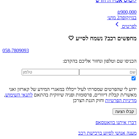
לוטוס אמירה חדש
₪
900,000
בנזין
קופה
2 מוש׳
לפרטים
מחפשים רכב? נשמח לסייע
🤍
058-7809093
הכניסו שם וטלפון ונחזור אליכם בהקדם:
ידוע לי שהפרטים שמסרתי לעיל ייכללו במאגרי המידע של קארזון ואני
מאשר/ת קבלת דיוורים, פרסומות ופניה שיווקית בהתאם
לתנאי השימוש
,
מדיניות הפרטיות
וחוק הגנת הצרכן
קבלו הצעה
דברו איתנו בוואטסאפ
מענה אנושי לסיוע ברכישת רכב