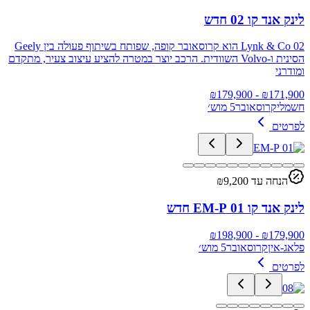
לינק אנד קו 02 חדש
Lynk & Co 02 הוא קרוסאובר קופה, שפותח בשיתוף פעולה בין Geely
הסינית ו-Volvo השוודית. הרכב יוצר במטרה להציע עיצוב צעיר, מתקדם
ומודרני
179,900
- ₪
₪
171,900
חשמלי
קרוסאובר
5 מוש׳
לפרטים
הנחה עד ₪
9,200
לינק אנד קו 01 EM-P חדש
198,900
- ₪
₪
179,900
פלאג-אין
קרוסאובר
5 מוש׳
לפרטים