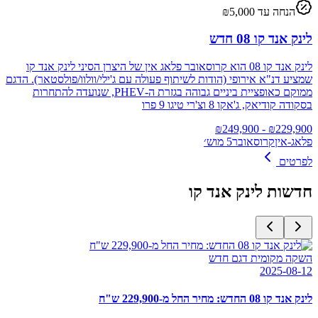
הנחה עד ₪
5,000
לינק אנד קו 08 חדש
לינק אנד קו 08 הוא קרוסאובר פלאג אין של היצרן הסיני לינק אנד קו
שמציע דנ"א אירופי (הודות לשיתוף פעולה עם ג'ילי/וולוו/פולסטאר). הדגם
ממוקם כאופציית ביניים גבוהה בגזרת ה‑PHEV, שנועדה להתחרות
בסקודה קודיאק, ג'אקו 8 וצ'רי טיגו 9 פרו
249,900
- ₪
₪
229,900
פלאג-אין
קרוסאובר
5 מוש׳
לפרטים
חדשות
לינק אנד קו
השקה מקומית דגם חדש
2025-08-12
לינק אנד קו 08 החדש: מחיר החל מ-229,900 ש"ח