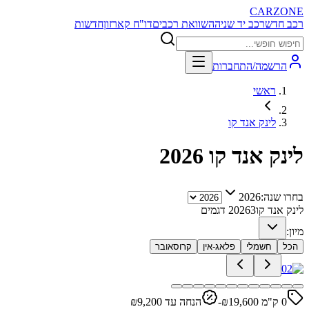
CARZONE
רכב חדש
רכב יד שניה
השוואת רכבים
דו"ח קארזון
חדשות
הרשמה/התחברות
ראשי
לינק אנד קו
לינק אנד קו
2026
בחרו שנה:
2026
לינק אנד קו
3
2026
דגמים
מיון:
הכל
חשמלי
פלאג-אין
קרוסאובר
0 ק"מ ₪
19,600
-
הנחה עד ₪
9,200