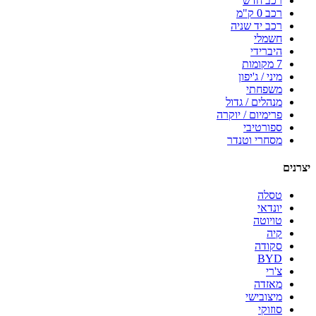
רכב חדש
רכב 0 ק"מ
רכב יד שניה
חשמלי
היברידי
7 מקומות
מיני / ג'יפון
משפחתי
מנהלים / גדול
פרימיום / יוקרה
ספורטיבי
מסחרי וטנדר
יצרנים
טסלה
יונדאי
טויוטה
קיה
סקודה
BYD
צ'רי
מאזדה
מיצובישי
סוזוקי