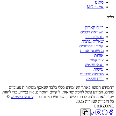
סיאט
אמ.ג'י MG
כלים
דו"ח קארזון
השוואת רכבים
חדשות רכב
שאלות נפוצות
קארזון לסוחרים
מחשבוני אגרות
אודות
צור קשר
תנאי שימוש
נגישות
מדיניות פרטיות
דווח שגיאה
*המידע המוצג באתר הינו מידע כללי בלבד שנאסף ממקורות פומביים
שונים. המידע עלול להכיל שגיאות, ליקויים וחוסרים. אין במידע כדי להוות
ייעוץ ו/או המלצה לרכב כלשהו. השימוש באתר כפוף
לתנאי השימוש
©
כל הזכויות שמורות 2025
CARZONE