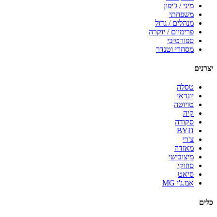
מיני / ג'יפון
משפחתי
מנהלים / גדול
פרימיום / יוקרה
ספורטיבי
מסחרי וטנדר
יצרנים
טסלה
יונדאי
טויוטה
קיה
סקודה
BYD
צ'רי
מאזדה
מיצובישי
סוזוקי
סיאט
אמ.ג'י MG
כלים