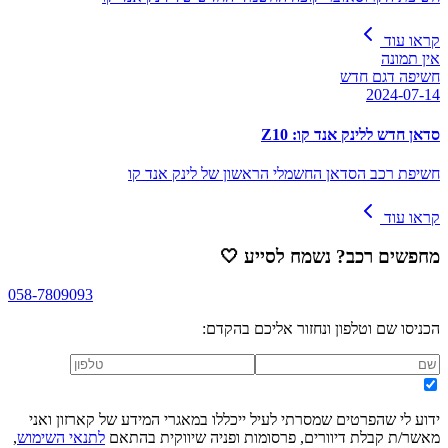
קראו עוד
אין תמונה
חשיפה דגם חדש
2024-07-14
סדאן חדש ללינק אנד קו: Z10
חשיפת רכב הסדאן החשמלי הראשון של לינק אנד קו
קראו עוד
מחפשים רכב? נשמח לסייע
🤍
058-7809093
הכניסו שם וטלפון ונחזור אליכם בהקדם:
ידוע לי שהפרטים שמסרתי לעיל ייכללו במאגרי המידע של קארזון ואני
מאשר/ת קבלת דיוורים, פרסומות ופניה שיווקית בהתאם
לתנאי השימוש
,