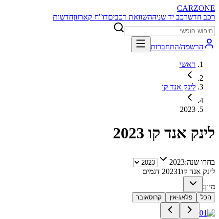
CARZONE
רכב חדש
רכב יד שניה
השוואת רכבים
דו"ח קארזון
חדשות
הרשמה/התחברות
ראשי
לינק אנד קו
2023
לינק אנד קו
2023
בחרו שנה:
2023
לינק אנד קו
1
2023
דגמים
מיון:
הכל
פלאג-אין
קרוסאובר