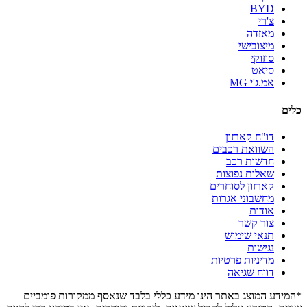
BYD
צ'רי
מאזדה
מיצובישי
סוזוקי
סיאט
אמ.ג'י MG
כלים
דו"ח קארזון
השוואת רכבים
חדשות רכב
שאלות נפוצות
קארזון לסוחרים
מחשבוני אגרות
אודות
צור קשר
תנאי שימוש
נגישות
מדיניות פרטיות
דווח שגיאה
*המידע המוצג באתר הינו מידע כללי בלבד שנאסף ממקורות פומביים