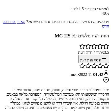
לאקשרי היברידי 1.5 ליטר
48
%
מחפשים מידע מקיף על מסירות רכבים חדשים בישראל?
קארזון פרו רכב
חדש
חוות דעת גולשים על
MG HS
3.5
מתוך
4
חוות דעת
הוסף חוות דעת
•
2022-11-04
42, men
יתרונות:
סה"כ הרכב טוב: נסיעה, נוחות, תגובת מנוע, אבזור וגימור.
החסרון המשמעותי היא מערכת המולטימדיה. המערכת מלאה בבאגים,
נתקעת כל הזמן, זמני תגובה איטיים, מפעילה בלי קשר את המצלמות
רוורס בנסיעה רגילה. אין קיצורי דרך או לחצנים פיזיים למזגן. במהלך
שיחת טלפון אין גישה למזגן. בחניות יש צפצופים נוראים מחיישני החנייה