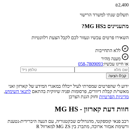
₪
2,400
תשלום שנתי למשרד הרישוי
מתעניינים ב
MG HS
?
השאירו פרטים עכשיו ונעזור לכם לקבל הצעת רלוונטיות
ללא התחייבות
מענה מהיר
או חייגו עכשיו:
058-7809093
קבלו הצעה
ידוע לי שהפרטים שמסרתי לעיל ייכללו במאגרי המידע של קארזון ואני
מאשר/ת קבלת דיוורים, פרסומות ופניה שיווקית בהתאם
לתנאי השימוש
,
מדיניות הפרטיות
וחוק הגנת הצרכן
חוות דעת קארזון -
MG HS
רכב פנאי קומפקטי, מהגדולים שבקטגוריה, עם הנעה היברידית-נטענת
ורשימת אבזור ארוכה, מתברג בין MG ZS למארוול R