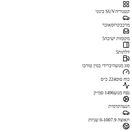
קטגוריה
SUV בינוני
מרכב
קרוסאובר
מקומות ישיבה
5
דלתות
5
סוג מנוע
היברידי בנזין טורבו
כוח סוס
224 כ״ס
נפח מנוע
1496 סמ״ק
הנעה
קדמית
תאוצה 0-100
7.9 שניות