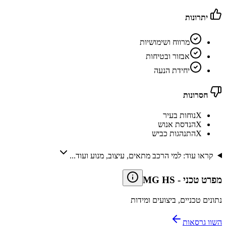
יתרונות
מרווח ושימושיות
אבזור ובטיחות
יחידת הנעה
חסרונות
X
נוחות בעיר
X
הנדסת אנוש
X
התנהגות כביש
קראו עוד: למי הרכב מתאים, עיצוב, מנוע ועוד...
מפרט טכני
-
MG HS
נתונים טכניים, ביצועים ומידות
השוו גרסאות