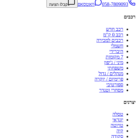
058-7809093
וואטסאפ
קבלו הצעה
רכבים
רכב חדש
רכב 0 ק"מ
רכבים למכירה
חשמלי
היברידי
7 מקומות
מיני / ג'יפון
משפחתי
מנהלים / גדול
פרימיום / יוקרה
ספורטיבי
מסחרי וטנדר
יצרנים
טסלה
יונדאי
טויוטה
קיה
סקודה