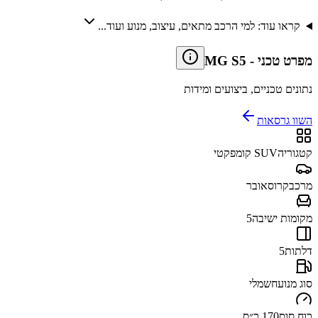
קראו עוד: למי הרכב מתאים, עיצוב, מנוע ועוד...
מפרט טכני
-
MG S5
נתונים טכניים, ביצועים ומידות
השוו גרסאות
קטגוריה
SUV קומפקטי
מרכב
קרוסאובר
מקומות ישיבה
5
דלתות
5
סוג מנוע
חשמלי
כוח סוס
170 כ״ס