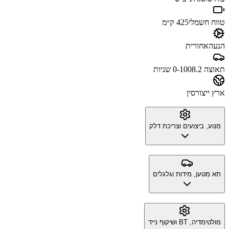
טווח חשמלי
425 ק״מ
הנעה
אחורית
תאוצה 0-100
8.2 שניות
ארץ ייצור
סין
מנוע, ביצועים וצריכת דלק
תא מטען, מידות וגלגלים
מולטימדיה, BT ושיקוף נייד