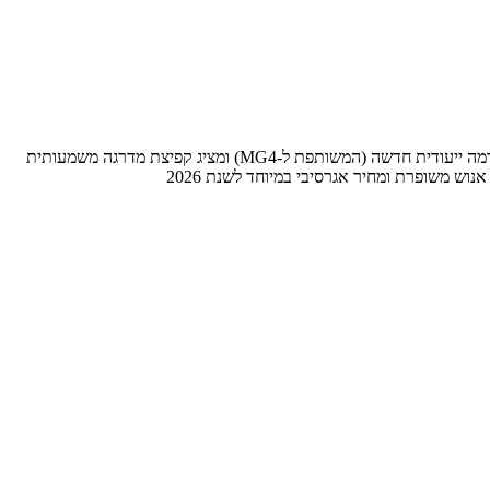
ה-MG S5 הוא רכב פנאי (SUV) חשמלי קומפקטי שמחליף את ה-ZS EV הוותיק, שפרץ את הדרך לחשמליות הסיניות בישראל. הוא מבוסס על פלטפורמה ייעודית חדשה (המשותפת ל-MG4) ומציג קפיצת מדרגה משמעותית