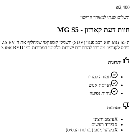
₪
2,400
תשלום שנתי למשרד הרישוי
חוות דעת קארזון -
MG S5
ביחס לקודמו. מטרתו להתחרות ישירות בלהיטי המכירות כמו BYD אטו 3 וג'ילי גיאומטרי C, תוך שהוא מציג בידול בדמות "שורשים אירופיים", הנדסת אנוש משופרת ומחיר אגרסיבי במיוחד לשנת 2026
יתרונות
תמורה למחיר
הנדסת אנוש
נוחות נסיעה
חסרונות
X
עיצוב חיצוני
X
בידוד רעשים
X
ביצועי מנוע (בגרסת הבסיס)