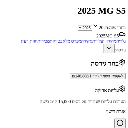
2025
MG S5
בחרו שנה:
2025
2025
MG S5
גלריה
מחירון ועלויות
סקירה
מפרט מלא
בטיחות
מכירות
חוות דעת
גירסה:
בחר גירסה
לאקשרי חשמלי (דור 1)
148,888
₪
עלויות אחזקה
הערכת עלויות שנתיות על בסיס 15,000 ק״מ בשנה
אגרת רישוי