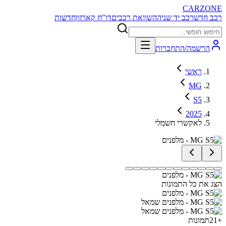
CARZONE
רכב חדש
רכב יד שניה
השוואת רכבים
דו"ח קארזון
חדשות
הרשמה/התחברות
ראשי
MG
S5
2025
לאקשרי חשמלי
הצג את כל התמונות
+
21
תמונות