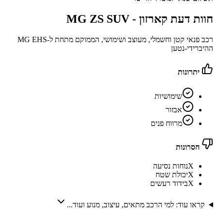
חוות דעת קארזון -
MG ZS SUV
רכב פנאי קטן וחשמלי, מעוצב ושימושי, הממוקם מתחת ל-MG EHS
ההיברידי-נטען
יתרונות
שימושיות
אבזור
מרווח פנים
חסרונות
X
נוחות נסיעה
X
יכולת שטח
X
בידוד רעשים
קראו עוד: למי הרכב מתאים, עיצוב, מנוע ועוד...