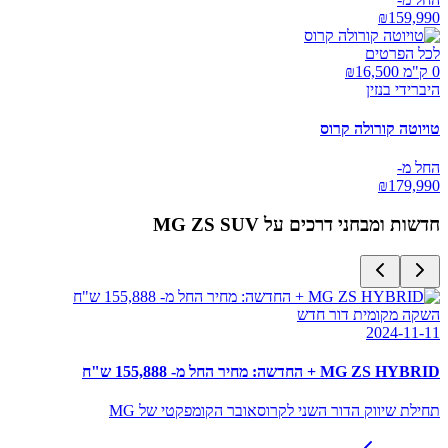
₪
159,990
לכל הפרטים
0 ק"מ ₪
16,500
היברידי בנזין
טויוטה קורולה קרוס
החל מ-
₪
179,990
חדשות ומבחני דרכים על
MG ZS SUV
השקה מקומית דור חדש
2024-11-11
MG ZS HYBRID + החדשה: מחיר החל מ- 155,888 ש"ח
תחילת שיווק הדור השני לקרוסאובר הקומפקטי של MG