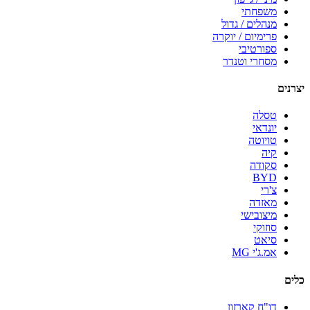
משפחתי
מנהלים / גדול
פרימיום / יוקרה
ספורטיבי
מסחרי וטנדר
יצרנים
טסלה
יונדאי
טויוטה
קיה
סקודה
BYD
צ'רי
מאזדה
מיצובישי
סוזוקי
סיאט
אמ.ג'י MG
כלים
דו"ח קארזון