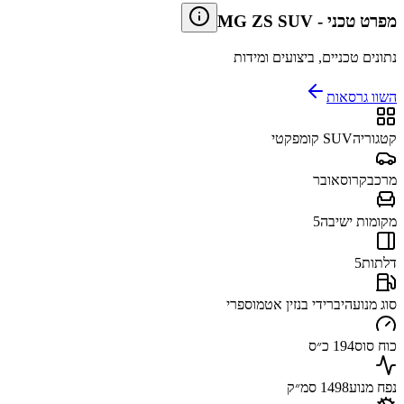
מפרט טכני
-
MG ZS SUV
נתונים טכניים, ביצועים ומידות
השוו גרסאות
קטגוריה
SUV קומפקטי
מרכב
קרוסאובר
מקומות ישיבה
5
דלתות
5
סוג מנוע
היברידי בנזין אטמוספרי
כוח סוס
194 כ״ס
נפח מנוע
1498 סמ״ק