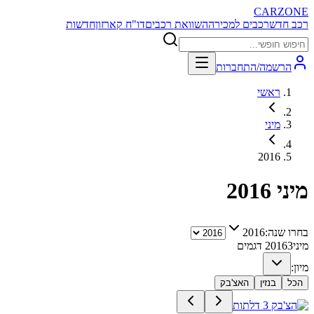
CARZONE
רכב חדש
רכבים למכירה
השוואת רכבים
דו"ח קארזון
חדשות
הרשמה/התחברות
ראשי
מיני
2016
מיני
2016
בחרו שנה:
2016
מיני
3
2016
דגמים
מיון:
הכל
בנזין
האצ'בק