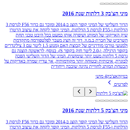
מיני הצ'בק 3 דלתות שנת 2016
הדור השלישי של המיני קופר הוצג ב-2014 ומוכר גם כדור F56 לגרסת 3
הדלתות ו-F55 לגרסת 5 הדלתות. המיני קופר לקחה את עיצוב הרטרו
שיק האייקוני של המותג ושיפרה אותו כמעט בכל היבט טכני תחת
השרביט של חברת ב.מ.וו. דור זה הציג מעבר לפלטפורמה מתקדמת
ולמנועי טורבו מודרניים של קבוצת האם (מנוע 1.5 ליטר עם 3 צילינדרים
בקופר הרגילה, ו-2.0 ליטר חזק בקופר S). בנוסף, לראשונה הוצגה גם
גרסת 5 דלתות מעט יותר שימושית. המיני של הדור השלישי הפכה
לבוגרת, איכותית ובטוחה יותר מקודמותיה, אך עדיין שמרה באדיקות על
הבטחת המותג לחוויית נהיגה שובבה וייחודית
בנזין
האצ'בק
4 מוש׳
לפרטים
מיני הצ'בק 5 דלתות שנת 2016
הדור השלישי של המיני קופר הוצג ב-2014 ומוכר גם כדור F56 לגרסת 3
הדלתות ו-F55 לגרסת 5 הדלתות. המיני קופר לקחה את עיצוב הרטרו