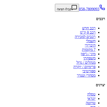
058-7809093
קבלו הצעה
רכבים
רכב חדש
רכב 0 ק"מ
רכבים למכירה
חשמלי
היברידי
7 מקומות
מיני / ג'יפון
משפחתי
מנהלים / גדול
פרימיום / יוקרה
ספורטיבי
מסחרי וטנדר
יצרנים
טסלה
יונדאי
טויוטה