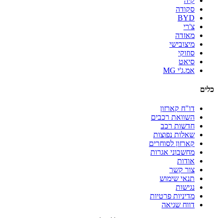
קיה
סקודה
BYD
צ'רי
מאזדה
מיצובישי
סוזוקי
סיאט
אמ.ג'י MG
כלים
דו"ח קארזון
השוואת רכבים
חדשות רכב
שאלות נפוצות
קארזון לסוחרים
מחשבוני אגרות
אודות
צור קשר
תנאי שימוש
נגישות
מדיניות פרטיות
דווח שגיאה