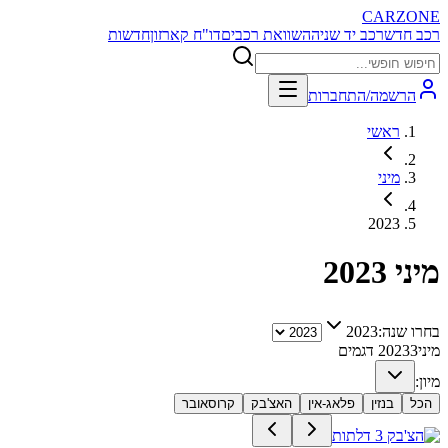
CARZONE
רכב חדש
רכב יד שניה
השוואת רכבים
דו"ח קארזון
חדשות
הרשמה/התחברות
ראשי
מיני
2023
מיני
2023
בחרו שנה:
2023
מיני
3
2023
דגמים
מיון:
הכל
בנזין
פלאג-אין
האצ'בק
קרוסאובר