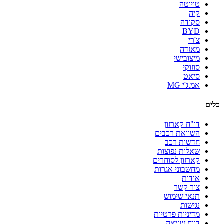
טויוטה
קיה
סקודה
BYD
צ'רי
מאזדה
מיצובישי
סוזוקי
סיאט
אמ.ג'י MG
כלים
דו"ח קארזון
השוואת רכבים
חדשות רכב
שאלות נפוצות
קארזון לסוחרים
מחשבוני אגרות
אודות
צור קשר
תנאי שימוש
נגישות
מדיניות פרטיות
דווח שגיאה