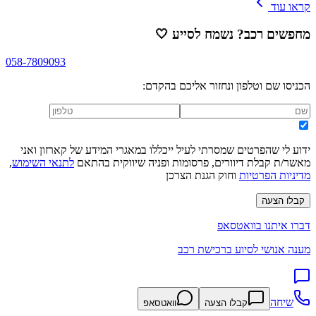
קראו עוד
מחפשים רכב? נשמח לסייע
🤍
058-7809093
הכניסו שם וטלפון ונחזור אליכם בהקדם:
ידוע לי שהפרטים שמסרתי לעיל ייכללו במאגרי המידע של קארזון ואני
מאשר/ת קבלת דיוורים, פרסומות ופניה שיווקית בהתאם
לתנאי השימוש
,
מדיניות הפרטיות
וחוק הגנת הצרכן
קבלו הצעה
דברו איתנו בוואטסאפ
מענה אנושי לסיוע ברכישת רכב
שיחה
קבלו הצעה
וואטסאפ