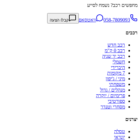
מחפשים רכב? נשמח לסייע
058-7809093
וואטסאפ
קבלו הצעה
רכבים
רכב חדש
רכב 0 ק"מ
רכב יד שניה
חשמלי
היברידי
7 מקומות
מיני / ג'יפון
משפחתי
מנהלים / גדול
פרימיום / יוקרה
ספורטיבי
מסחרי וטנדר
יצרנים
טסלה
יונדאי