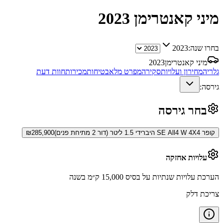
מיני קאנטרימן
2023
בחרו שנה:
2023
מיני קאנטרימן
2023
גלריה
מחירון ועלויות
סקירה
מפרט מלא
בטיחות
מכירות
חוות דעת
גירסה:
בחר גירסה
קופר SE All4 W 4X4 היברידי 1.5 ליטר (דור 2 מתיחת פנים)
285,900
₪
עלויות אחזקה
הערכת עלויות שנתיות על בסיס 15,000 ק״מ בשנה
צריכת דלק