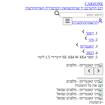
CARZONE
רכב חדש
רכב יד שניה
השוואת רכבים
דו"ח קארזון
חדשות
הרשמה/התחברות
ראשי
מיני
קאנטרימן
2023
קופר SE All4 W 4X4 היברידי 1.5 ליטר
הצג את כל התמונות
+
3
תמונות