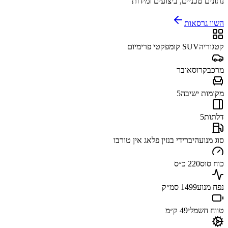
נתונים טכניים, ביצועים ומידות
השוו גרסאות
קטגוריה
SUV קומפקטי פרימיום
מרכב
קרוסאובר
מקומות ישיבה
5
דלתות
5
סוג מנוע
היברידי בנזין פלאג אין טורבו
כוח סוס
220 כ״ס
נפח מנוע
1499 סמ״ק
טווח חשמלי
49 ק״מ