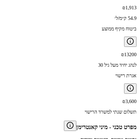
₪
1,913
54.9 ק״מ/ל׳
ביטוח מקיף ממוצע
₪
13200
לנהג יחיד מעל גיל 30
אגרת רישוי
₪
3,600
תשלום שנתי למשרד הרישוי
מפרט טכני
-
מיני קאנטרימן