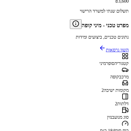
₪
3,600
תשלום שנתי למשרד הרישוי
מפרט טכני
-
מיני קופה
נתונים טכניים, ביצועים ומידות
השוו גרסאות
קטגוריה
סופרמיני
מרכב
קופה
מקומות ישיבה
2
דלתות
2
סוג מנוע
בנזין
כוח סוס
184 כ״ס