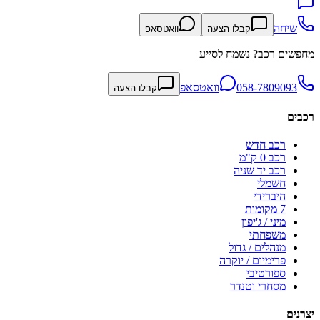
שיחה
קבלו הצעה
וואטסאפ
מחפשים רכב? נשמח לסייע
058-7809093
וואטסאפ
קבלו הצעה
רכבים
רכב חדש
רכב 0 ק"מ
רכב יד שניה
חשמלי
היברידי
7 מקומות
מיני / ג'יפון
משפחתי
מנהלים / גדול
פרימיום / יוקרה
ספורטיבי
מסחרי וטנדר
יצרנים