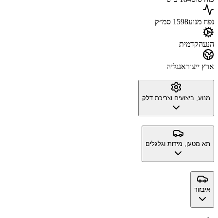
נפח מנוע
1598 סמ״ק
הנעה
קדמית
ארץ ייצור
אנגליה
מנוע, ביצועים וצריכת דלק
תא מטען, מידות וגלגלים
איבזור