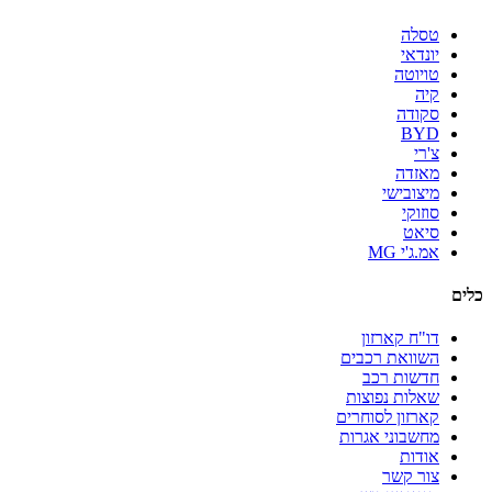
טסלה
יונדאי
טויוטה
קיה
סקודה
BYD
צ'רי
מאזדה
מיצובישי
סוזוקי
סיאט
אמ.ג'י MG
כלים
דו"ח קארזון
השוואת רכבים
חדשות רכב
שאלות נפוצות
קארזון לסוחרים
מחשבוני אגרות
אודות
צור קשר