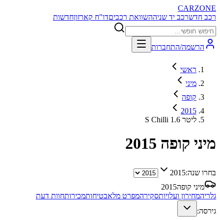
CARZONE
רכב חדש
רכב יד שניה
השוואת רכבים
דו"ח קארזון
חדשות
הרשמה/התחברות
ראשי
מיני
קופה
2015
S Chilli 1.6 ליטר
מיני קופה
2015
בחרו שנה:
2015
מיני קופה
2015
גלריה
מחירון ועלויות
סקירה
מפרט מלא
בטיחות
מכירות
חוות דעת
גירסה: