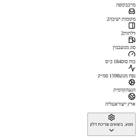
מרכב
קופה
מקומות ישיבה
2
דלתות
2
סוג מנוע
בנזין
כוח סוס
184 כ״ס
נפח מנוע
1598 סמ״ק
הנעה
קדמית
ארץ ייצור
אנגליה
מנוע, ביצועים וצריכת דלק