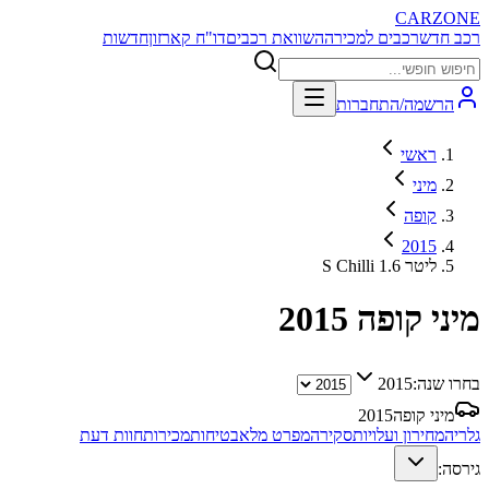
CARZONE
רכב חדש
רכבים למכירה
השוואת רכבים
דו"ח קארזון
חדשות
הרשמה/התחברות
ראשי
מיני
קופה
2015
S Chilli 1.6 ליטר
מיני קופה
2015
בחרו שנה:
2015
מיני קופה
2015
גלריה
מחירון ועלויות
סקירה
מפרט מלא
בטיחות
מכירות
חוות דעת
גירסה: