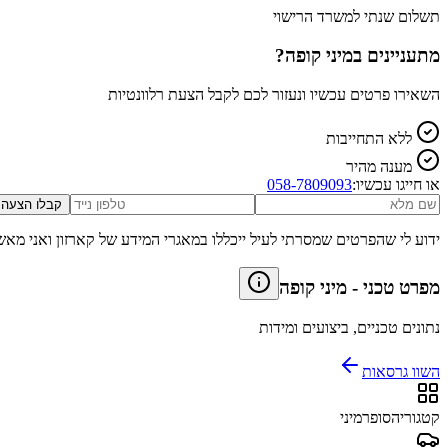
תשלום שנתי למשרד הרישוי
מתעניינים ב
מיני קופה
?
השאירו פרטים עכשיו ונעזור לכם לקבל הצעת רלוונטיות
ללא התחייבות
מענה מהיר
או חייגו עכשיו:
058-7809093
קבלו הצעה
ידוע לי שהפרטים שמסרתי לעיל ייכללו במאגרי המידע של קארזון ואני מאש
מפרט טכני
-
מיני קופה
נתונים טכניים, ביצועים ומידות
השוו גרסאות
קטגוריה
סופרמיני