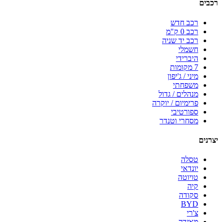
רכבים
רכב חדש
רכב 0 ק"מ
רכב יד שניה
חשמלי
היברידי
7 מקומות
מיני / ג'יפון
משפחתי
מנהלים / גדול
פרימיום / יוקרה
ספורטיבי
מסחרי וטנדר
יצרנים
טסלה
יונדאי
טויוטה
קיה
סקודה
BYD
צ'רי
מאזדה