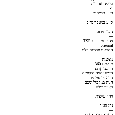
בלימה אחורית
✓
סיוע בצמתים
—
סיוע במעבר נתיב
—
היגוי חירום
—
זיהוי תמרורים TSR
original
התראת פתיחת דלת
—
מצלמה
מצלמת 360
חיישני קרבה
חיישני חניה היקפיים
חניה אוטומטית
חניה במקביל וניצב
ראיית לילה
—
זיהוי עייפות
—
נהג צעיר
—
התראת ילד אחורי