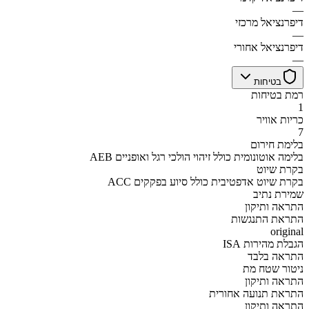
—
דיפרנציאל מרכזי
—
דיפרנציאל אחורי
—
בטיחות
רמת בטיחות
1
כריות אוויר
7
בלימת חירום
AEB בלימה אוטונומית כולל זיהוי הולכי רגל ואופניים
בקרת שיוט
ACC בקרת שיוט אדפטיבית כולל סיוע בפקקים
שמירת נתיב
התראה ותיקון
התראת התנגשות
original
הגבלת מהירות ISA
התראה בלבד
ניטור שטח מת
התראה ותיקון
התראת תנועה אחורית
התראה ותיקון