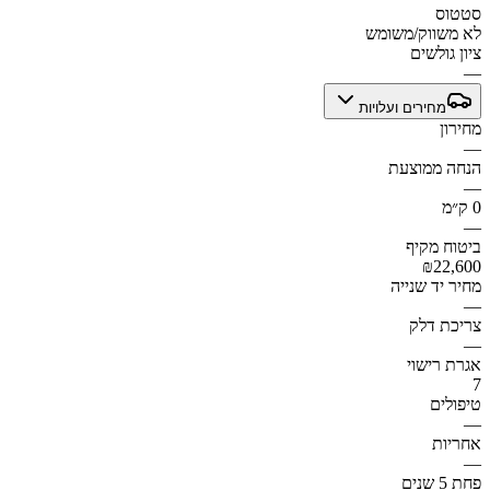
סטטוס
לא משווק/משומש
ציון גולשים
—
מחירים ועלויות
מחירון
—
הנחה ממוצעת
—
0 ק״מ
—
ביטוח מקיף
₪22,600
מחיר יד שנייה
—
צריכת דלק
—
אגרת רישוי
7
טיפולים
—
אחריות
—
פחת 5 שנים