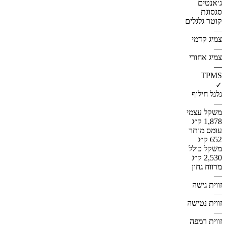
ג׳אנטים
סגסוגת
קוטר גלגלים
—
צמיג קדמי
—
צמיג אחורי
—
TPMS
✓
גלגל חילוף
—
משקל עצמי
1,878 ק״ג
עומס מותר
652 ק״ג
משקל כולל
2,530 ק״ג
מרווח גחון
—
זווית גישה
—
זווית נטישה
—
זווית רמפה