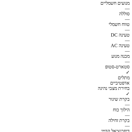
מנועים חשמליים
—
סוללה
—
טווח חשמלי
—
טעינה DC
—
טעינה AC
—
מבנה מנוע
—
סטארט-סטופ
✓
מתלים
אדפטיביים
בחירת מצבי נהיגה
✓
בקרת שיגור
—
הילוך כוח
—
בקרת זחילה
—
דיפרנציאל קדמי