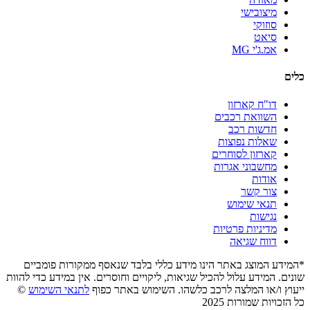
מיצובישי
סוזוקי
סיאט
אמ.ג'י MG
כלים
דו"ח קארזון
השוואת רכבים
חדשות רכב
שאלות נפוצות
קארזון לסוחרים
מחשבוני אגרות
אודות
צור קשר
תנאי שימוש
נגישות
מדיניות פרטיות
דווח שגיאה
*המידע המוצג באתר הינו מידע כללי בלבד שנאסף ממקורות פומביים
שונים. המידע עלול להכיל שגיאות, ליקויים וחוסרים. אין במידע כדי להוות
ייעוץ ו/או המלצה לרכב כלשהו. השימוש באתר כפוף
לתנאי השימוש
©
כל הזכויות שמורות 2025