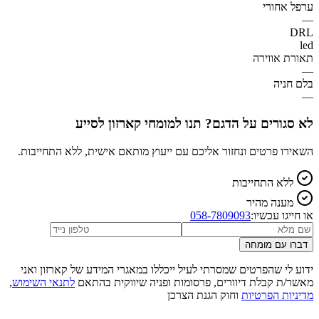
ערפל אחורי
—
DRL
led
תאורת אווירה
—
בלם חניה
—
לא סגורים על הדגם? תנו למומחי קארזון לסייע
השאירו פרטים ונחזור אליכם עם ייעוץ מותאם אישית, ללא התחייבות.
ללא התחייבות
מענה מהיר
או חייגו עכשיו:
058-7809093
דברו עם מומחה
ידוע לי שהפרטים שמסרתי לעיל ייכללו במאגרי המידע של קארזון ואני
מאשר/ת קבלת דיוורים, פרסומות ופניה שיווקית בהתאם
לתנאי השימוש
,
מדיניות הפרטיות
וחוק הגנת הצרכן