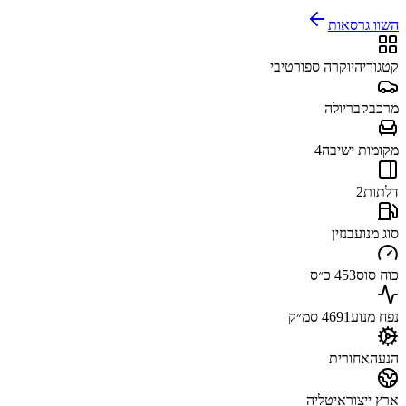
השוו גרסאות
קטגוריה
יוקרה ספורטיבי
מרכב
קבריולה
מקומות ישיבה
4
דלתות
2
סוג מנוע
בנזין
כוח סוס
453 כ״ס
נפח מנוע
4691 סמ״ק
הנעה
אחורית
ארץ ייצור
איטליה