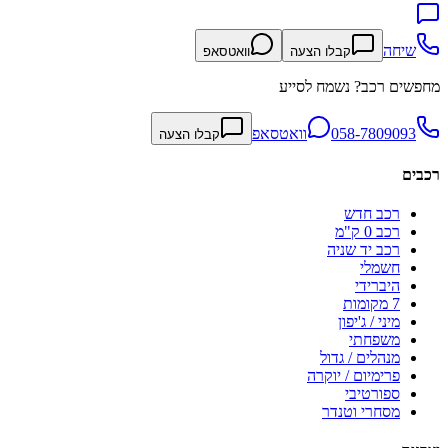
שיחה
קבלו הצעה
וואטסאפ
מחפשים רכב? נשמח לסייע
058-7809093
וואטסאפ
קבלו הצעה
רכבים
רכב חדש
רכב 0 ק"מ
רכב יד שניה
חשמלי
היברידי
7 מקומות
מיני / ג'יפון
משפחתי
מנהלים / גדול
פרימיום / יוקרה
ספורטיבי
מסחרי וטנדר