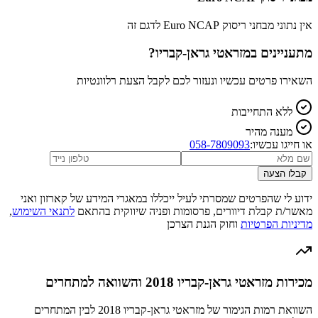
אין נתוני מבחני ריסוק Euro NCAP לדגם זה
מתעניינים ב
מזראטי גראן-קבריו
?
השאירו פרטים עכשיו ונעזור לכם לקבל הצעת רלוונטיות
ללא התחייבות
מענה מהיר
או חייגו עכשיו:
058-7809093
קבלו הצעה
ידוע לי שהפרטים שמסרתי לעיל ייכללו במאגרי המידע של קארזון ואני
מאשר/ת קבלת דיוורים, פרסומות ופניה שיווקית בהתאם
לתנאי השימוש
,
מדיניות הפרטיות
וחוק הגנת הצרכן
מכירות מזראטי גראן-קבריו 2018 והשוואה למתחרים
השוואת רמות הגימור של מזראטי גראן-קבריו 2018 לבין המתחרים