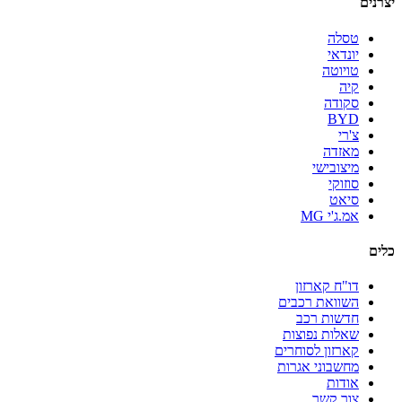
יצרנים
טסלה
יונדאי
טויוטה
קיה
סקודה
BYD
צ'רי
מאזדה
מיצובישי
סוזוקי
סיאט
אמ.ג'י MG
כלים
דו"ח קארזון
השוואת רכבים
חדשות רכב
שאלות נפוצות
קארזון לסוחרים
מחשבוני אגרות
אודות
צור קשר