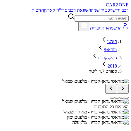
CARZONE
רכב חדש
רכב יד שניה
השוואת רכבים
דו"ח קארזון
חדשות
הרשמה/התחברות
ראשי
מזראטי
גראן-קבריו
2018
ספורט 4.7 ליטר
הצג את כל התמונות