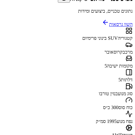
נתונים טכניים, ביצועים ומידות
השוו גרסאות
קטגוריה
SUV בינוני פרימיום
מרכב
קרוסאובר
מקומות ישיבה
5
דלתות
5
סוג מנוע
בנזין טורבו
כוח סוס
300 כ״ס
נפח מנוע
1995 סמ״ק