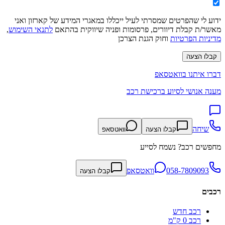
ידוע לי שהפרטים שמסרתי לעיל ייכללו במאגרי המידע של קארזון ואני
מאשר/ת קבלת דיוורים, פרסומות ופניה שיווקית בהתאם
לתנאי השימוש
,
מדיניות הפרטיות
וחוק הגנת הצרכן
קבלו הצעה
דברו איתנו בוואטסאפ
מענה אנושי לסיוע ברכישת רכב
שיחה
קבלו הצעה
וואטסאפ
מחפשים רכב? נשמח לסייע
058-7809093
וואטסאפ
קבלו הצעה
רכבים
רכב חדש
רכב 0 ק"מ