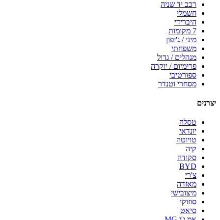
רכב יד שניה
חשמלי
היברידי
7 מקומות
מיני / ג'יפון
משפחתי
מנהלים / גדול
פרימיום / יוקרה
ספורטיבי
מסחרי וטנדר
יצרנים
טסלה
יונדאי
טויוטה
קיה
סקודה
BYD
צ'רי
מאזדה
מיצובישי
סוזוקי
סיאט
אמ.ג'י MG