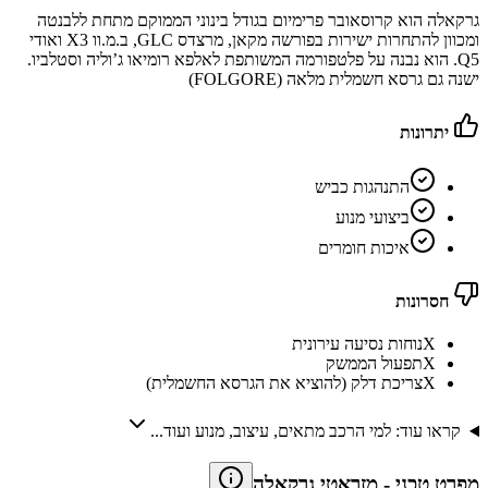
גרקאלה הוא קרוסאובר פרימיום בגודל בינוני הממוקם מתחת ללבנטה
ומכוון להתחרות ישירות בפורשה מקאן, מרצדס GLC, ב.מ.וו X3 ואודי
Q5. הוא נבנה על פלטפורמה המשותפת לאלפא רומיאו ג’וליה וסטלביו.
ישנה גם גרסא חשמלית מלאה (FOLGORE)
יתרונות
התנהגות כביש
ביצועי מנוע
איכות חומרים
חסרונות
X
נוחות נסיעה עירונית
X
תפעול הממשק
X
צריכת דלק (להוציא את הגרסא החשמלית)
קראו עוד: למי הרכב מתאים, עיצוב, מנוע ועוד...
מפרט טכני
-
מזראטי גרקאלה