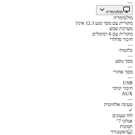
—
מולטימדיה
מולטימדיה
מקורית עם מסך מגע 12.3 אינץ'
מערכת שמע
מקורית עם 6 רמקולים
חיבור סלולרי
—
בלוטות׳
—
מסך נוסע
—
מסך אחורי
—
USB
חיבור קדמי
AUX
—
טעינה אלחוטית
✓
לוח שעונים
אנלוגי 7"
תמונות