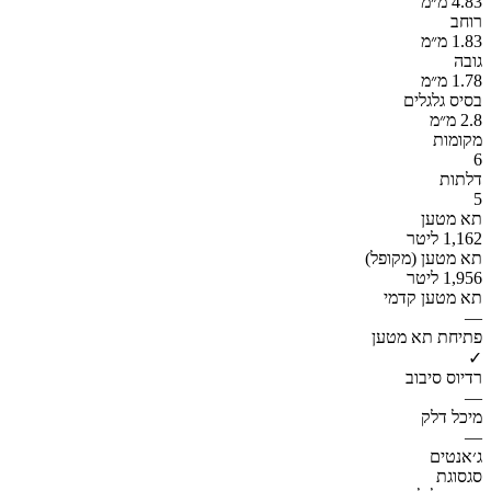
4.83 מ״מ
רוחב
1.83 מ״מ
גובה
1.78 מ״מ
בסיס גלגלים
2.8 מ״מ
מקומות
6
דלתות
5
תא מטען
1,162 ליטר
תא מטען (מקופל)
1,956 ליטר
תא מטען קדמי
—
פתיחת תא מטען
✓
רדיוס סיבוב
—
מיכל דלק
—
ג׳אנטים
סגסוגת