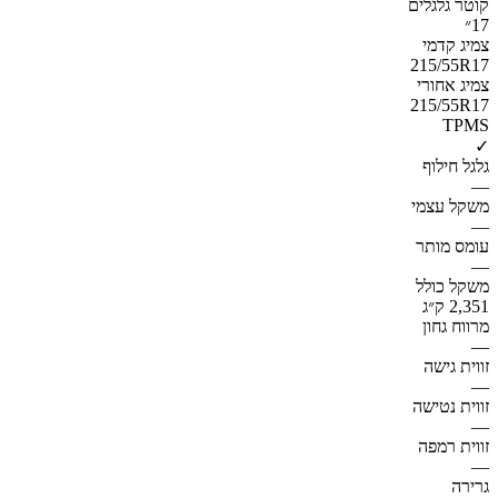
קוטר גלגלים
17״
צמיג קדמי
215/55R17
צמיג אחורי
215/55R17
TPMS
✓
גלגל חילוף
—
משקל עצמי
—
עומס מותר
—
משקל כולל
2,351 ק״ג
מרווח גחון
—
זווית גישה
—
זווית נטישה
—
זווית רמפה
—
גרירה