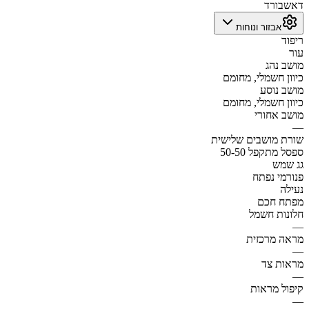
דאשבורד
אבזור ונוחות
ריפוד
עור
מושב נהג
כיוון חשמלי, מחומם
מושב נוסע
כיוון חשמלי, מחומם
מושב אחורי
—
שורת מושבים שלישית
ספסל מתקפל 50-50
גג שמש
פנורמי נפתח
נעילה
מפתח חכם
חלונות חשמל
—
מראה מרכזית
—
מראות צד
—
קיפול מראות
—