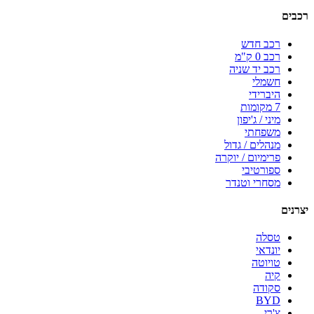
רכבים
רכב חדש
רכב 0 ק"מ
רכב יד שניה
חשמלי
היברידי
7 מקומות
מיני / ג'יפון
משפחתי
מנהלים / גדול
פרימיום / יוקרה
ספורטיבי
מסחרי וטנדר
יצרנים
טסלה
יונדאי
טויוטה
קיה
סקודה
BYD
צ'רי