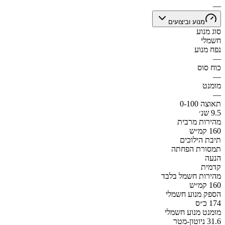
—
מנוע וביצועים
סוג מנוע
חשמלי
נפח מנוע
—
כוח סוס
—
מומנט
—
תאוצה 0-100
9.5 שנ׳
מהירות מרבית
160 קמ״ש
תיבת הילוכים
תמסורת הפחתה
הנעה
קדמית
מהירות חשמל בלבד
160 קמ״ש
הספק מנוע חשמלי
174 כ״ס
מומנט מנוע חשמלי
31.6 ניוטון-מטר