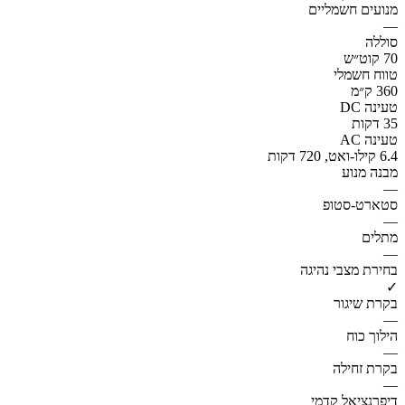
מנועים חשמליים
—
סוללה
70 קוט״ש
טווח חשמלי
360 ק״מ
טעינה DC
35 דקות
טעינה AC
6.4 קילו-ואט, 720 דקות
מבנה מנוע
—
סטארט-סטופ
—
מתלים
—
בחירת מצבי נהיגה
✓
בקרת שיגור
—
הילוך כוח
—
בקרת זחילה
—
דיפרנציאל קדמי