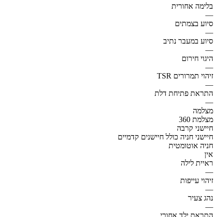
בלימה אחורית
—
סיוע בצמתים
—
סיוע במעבר נתיב
—
היגוי חירום
—
זיהוי תמרורים TSR
—
התראת פתיחת דלת
—
מצלמה
מצלמת 360
חיישני קרבה
חיישני חניה כולל חיישנים קדמיים
חניה אוטומטית
אין
ראיית לילה
—
זיהוי עייפות
—
נהג צעיר
—
התראת ילד אחורי