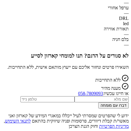
—
ערפל אחורי
—
DRL
led
תאורת אווירה
—
בלם חניה
—
לא סגורים על הדגם? תנו למומחי קארזון לסייע
השאירו פרטים ונחזור אליכם עם ייעוץ מותאם אישית, ללא התחייבות.
ללא התחייבות
מענה מהיר
או חייגו עכשיו:
058-7809093
דברו עם מומחה
ידוע לי שהפרטים שמסרתי לעיל ייכללו במאגרי המידע של קארזון ואני
מאשר/ת קבלת דיוורים, פרסומות ופניה שיווקית בהתאם
לתנאי השימוש
,
מדיניות הפרטיות
וחוק הגנת הצרכן