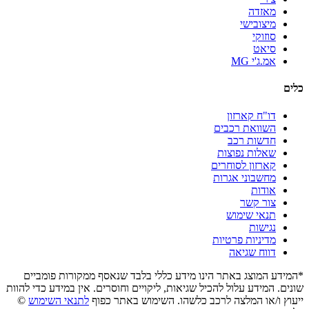
מאזדה
מיצובישי
סוזוקי
סיאט
אמ.ג'י MG
כלים
דו"ח קארזון
השוואת רכבים
חדשות רכב
שאלות נפוצות
קארזון לסוחרים
מחשבוני אגרות
אודות
צור קשר
תנאי שימוש
נגישות
מדיניות פרטיות
דווח שגיאה
*המידע המוצג באתר הינו מידע כללי בלבד שנאסף ממקורות פומביים
שונים. המידע עלול להכיל שגיאות, ליקויים וחוסרים. אין במידע כדי להוות
ייעוץ ו/או המלצה לרכב כלשהו. השימוש באתר כפוף
לתנאי השימוש
©