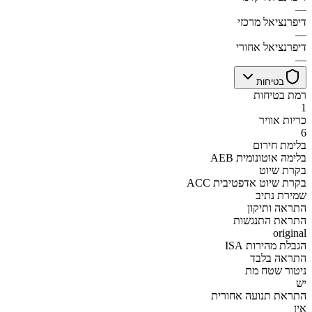
—
דיפרנציאל מרכזי
—
דיפרנציאל אחורי
—
בטיחות
רמת בטיחות
1
כריות אוויר
6
בלימת חירום
AEB בלימה אוטונומית
בקרת שיוט
ACC בקרת שיוט אדפטיבית
שמירת נתיב
התראה ותיקון
התראת התנגשות
original
הגבלת מהירות ISA
התראה בלבד
ניטור שטח מת
יש
התראת תנועה אחורית
אין