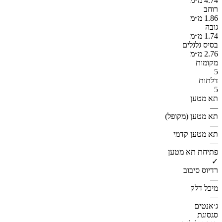
4.74 מ״מ
רוחב
1.86 מ״מ
גובה
1.74 מ״מ
בסיס גלגלים
2.76 מ״מ
מקומות
5
דלתות
5
תא מטען
—
תא מטען (מקופל)
—
תא מטען קדמי
—
פתיחת תא מטען
✓
רדיוס סיבוב
—
מיכל דלק
—
ג׳אנטים
סגסוגת