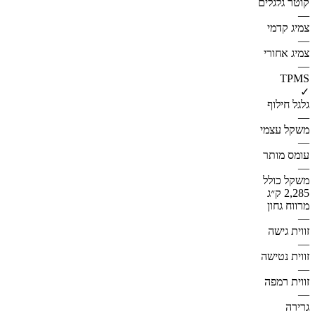
קוטר גלגלים
—
צמיג קדמי
—
צמיג אחורי
—
TPMS
✓
גלגל חילוף
—
משקל עצמי
—
עומס מותר
—
משקל כולל
2,285 ק״ג
מרווח גחון
—
זווית גישה
—
זווית נטישה
—
זווית רמפה
—
גרירה