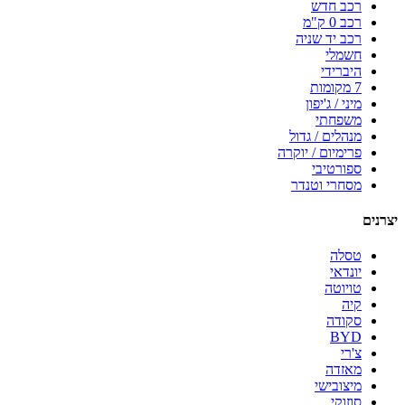
רכב חדש
רכב 0 ק"מ
רכב יד שניה
חשמלי
היברידי
7 מקומות
מיני / ג'יפון
משפחתי
מנהלים / גדול
פרימיום / יוקרה
ספורטיבי
מסחרי וטנדר
יצרנים
טסלה
יונדאי
טויוטה
קיה
סקודה
BYD
צ'רי
מאזדה
מיצובישי
סוזוקי