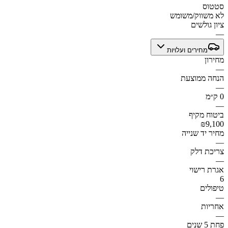
סטטוס
לא משווק/משומש
ציון גולשים
—
מחירים ועלויות
מחירון
—
הנחה ממוצעת
—
0 ק״מ
—
ביטוח מקיף
₪9,100
מחיר יד שנייה
—
צריכת דלק
—
אגרת רישוי
6
טיפולים
—
אחריות
—
פחת 5 שנים