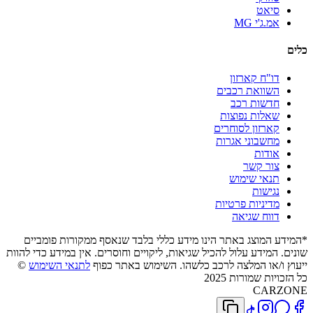
סיאט
אמ.ג'י MG
כלים
דו"ח קארזון
השוואת רכבים
חדשות רכב
שאלות נפוצות
קארזון לסוחרים
מחשבוני אגרות
אודות
צור קשר
תנאי שימוש
נגישות
מדיניות פרטיות
דווח שגיאה
*המידע המוצג באתר הינו מידע כללי בלבד שנאסף ממקורות פומביים
שונים. המידע עלול להכיל שגיאות, ליקויים וחוסרים. אין במידע כדי להוות
ייעוץ ו/או המלצה לרכב כלשהו. השימוש באתר כפוף
לתנאי השימוש
©
כל הזכויות שמורות 2025
CARZONE