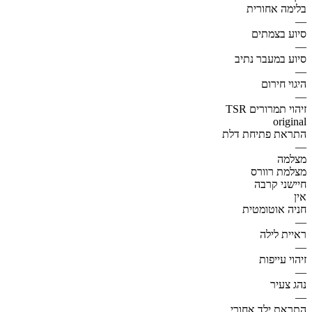
בלימה אחורית
—
סיוע בצמתים
—
סיוע במעבר נתיב
—
היגוי חירום
—
זיהוי תמרורים TSR
original
התראת פתיחת דלת
—
מצלמה
מצלמת רוורס
חיישני קרבה
אין
חניה אוטומטית
—
ראיית לילה
—
זיהוי עייפות
—
נהג צעיר
—
התראת ילד אחורי