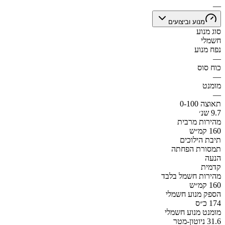
—
מנוע וביצועים
סוג מנוע
חשמלי
נפח מנוע
—
כוח סוס
—
מומנט
—
תאוצה 0-100
9.7 שנ׳
מהירות מרבית
160 קמ״ש
תיבת הילוכים
תמסורת הפחתה
הנעה
קדמית
מהירות חשמל בלבד
160 קמ״ש
הספק מנוע חשמלי
174 כ״ס
מומנט מנוע חשמלי
31.6 ניוטון-מטר