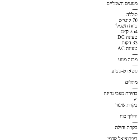
מנועים חשמליים
—
סוללה
70 קוט״ש
טווח חשמלי
354 ק״מ
טעינה DC
33 דקות
טעינה AC
—
מבנה מנוע
—
סטארט-סטופ
—
מתלים
—
בחירת מצבי נהיגה
✓
בקרת שיגור
—
הילוך כוח
—
בקרת זחילה
—
דיפרנציאל קדמי