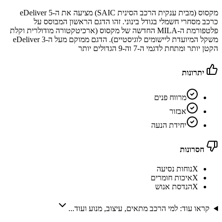
מקסוס (מבית ענקית הרכב הסינית SAIC) מציעה את ה-eDeliver 5
כרכב מסחרי חשמלי בגודל בינוני. זהו הדגם הראשון המבוסס על
פלטפורמת ה-MILA החדשה של מקסוס (ארכיטקטורה מודולרית וקלת
משקל המיועדת ליישומים לוגיסטיים). הדגם ממוקם מעל ה-eDeliver 3
הקטן יותר ומתחת לדגמי ה-7 וה-9 הגדולים יותר
יתרונות
מרווח פנים
אבזור
יחידת הנעה
חסרונות
X
נוחות נסיעה
X
איכות חומרים
X
הנדסת אנוש
קראו עוד: למי הרכב מתאים, עיצוב, מנוע ועוד...