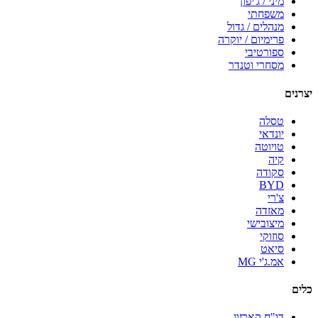
מיני / ג'יפון
משפחתי
מנהלים / גדול
פרימיום / יוקרה
ספורטיבי
מסחרי וטנדר
יצרנים
טסלה
יונדאי
טויוטה
קיה
סקודה
BYD
צ'רי
מאזדה
מיצובישי
סוזוקי
סיאט
אמ.ג'י MG
כלים
דו"ח קארזון