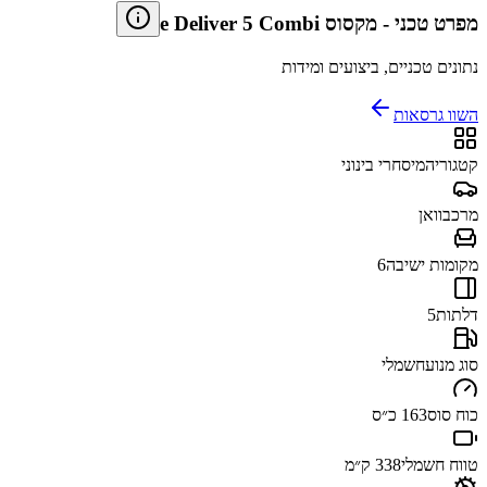
מפרט טכני
-
מקסוס e Deliver 5 Combi
נתונים טכניים, ביצועים ומידות
השוו גרסאות
קטגוריה
מיסחרי בינוני
מרכב
וואן
מקומות ישיבה
6
דלתות
5
סוג מנוע
חשמלי
כוח סוס
163 כ״ס
טווח חשמלי
338 ק״מ