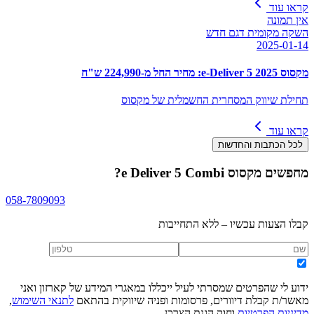
קראו עוד
אין תמונה
השקה מקומית דגם חדש
2025-01-14
מקסוס e-Deliver 5 2025: מחיר החל מ-224,990 ש"ח
תחילת שיווק המסחרית החשמלית של מקסוס
קראו עוד
לכל הכתבות והחדשות
מחפשים
מקסוס e Deliver 5 Combi
?
058-7809093
קבלו הצעות עכשיו – ללא התחייבות
ידוע לי שהפרטים שמסרתי לעיל ייכללו במאגרי המידע של קארזון ואני
מאשר/ת קבלת דיוורים, פרסומות ופניה שיווקית בהתאם
לתנאי השימוש
,
מדיניות הפרטיות
וחוק הגנת הצרכן