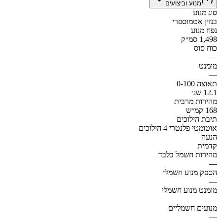
מנוע וביצועים
סוג מנוע
בנזין אטמוספרי
נפח מנוע
1,498 סמ״ק
כוח סוס
—
מומנט
—
תאוצה 0-100
12.1 שנ׳
מהירות מרבית
168 קמ״ש
תיבת הילוכים
אוטומטי פלנטרי 4 הילוכים
הנעה
קדמית
מהירות חשמל בלבד
—
הספק מנוע חשמלי
—
מומנט מנוע חשמלי
—
מנועים חשמליים
—