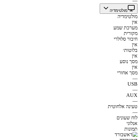
—
מולטימדיה
מולטימדיה
אין
מערכת שמע
מקורית
חיבור סלולרי
אין
בלוטות׳
אין
מסך נוסע
אין
מסך אחורי
—
USB
—
AUX
—
טעינה אלחוטית
—
לוח שעונים
אנלוגי
תמונות