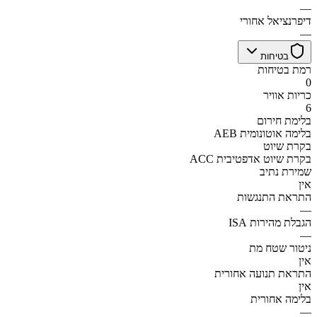
—
דיפרנציאל אחורי
—
בטיחות
רמת בטיחות
0
כריות אוויר
6
בלימת חירום
AEB בלימה אוטונומית
בקרת שיוט
ACC בקרת שיוט אדפטיבית
שמירת נתיב
אין
התראת התנגשות
—
הגבלת מהירות ISA
—
ניטור שטח מת
אין
התראת תנועה אחורית
אין
בלימה אחורית
—