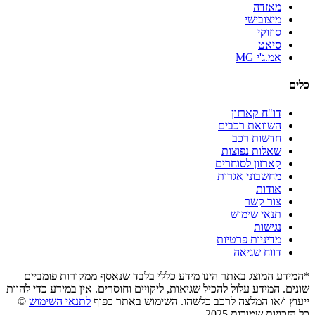
מאזדה
מיצובישי
סוזוקי
סיאט
אמ.ג'י MG
כלים
דו"ח קארזון
השוואת רכבים
חדשות רכב
שאלות נפוצות
קארזון לסוחרים
מחשבוני אגרות
אודות
צור קשר
תנאי שימוש
נגישות
מדיניות פרטיות
דווח שגיאה
*המידע המוצג באתר הינו מידע כללי בלבד שנאסף ממקורות פומביים
שונים. המידע עלול להכיל שגיאות, ליקויים וחוסרים. אין במידע כדי להוות
ייעוץ ו/או המלצה לרכב כלשהו. השימוש באתר כפוף
לתנאי השימוש
©
כל הזכויות שמורות 2025