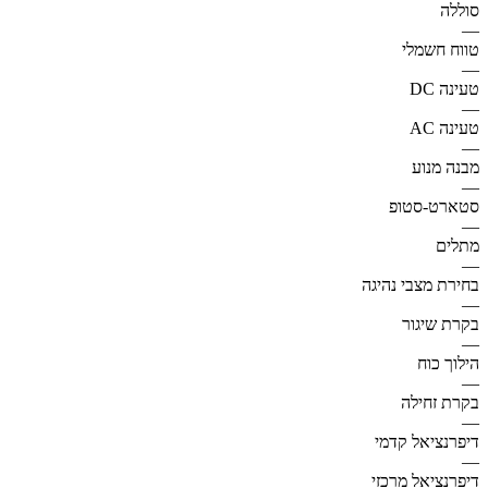
סוללה
—
טווח חשמלי
—
טעינה DC
—
טעינה AC
—
מבנה מנוע
—
סטארט-סטופ
—
מתלים
—
בחירת מצבי נהיגה
—
בקרת שיגור
—
הילוך כוח
—
בקרת זחילה
—
דיפרנציאל קדמי
—
דיפרנציאל מרכזי