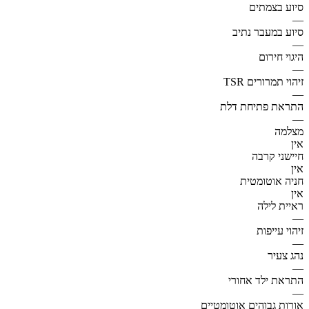
סיוע בצמתים
—
סיוע במעבר נתיב
—
היגוי חירום
—
זיהוי תמרורים TSR
—
התראת פתיחת דלת
—
מצלמה
אין
חיישני קרבה
אין
חניה אוטומטית
אין
ראיית לילה
—
זיהוי עייפות
—
נהג צעיר
—
התראת ילד אחורי
—
אורות גבוהים אוטומטיים