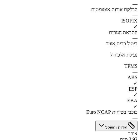
—
הדלקת אורות אוטומטית
—
ISOFIX
✓
התראת חגורות
—
ביטול כרית אוויר
—
נעילת אלכוהול
—
TPMS
—
ABS
✓
ESP
✓
EBA
✓
כוכבי בטיחות Euro NCAP
—
מידות ומשקל
אורך
3.92 מ״מ