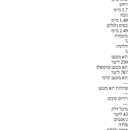
רוחב
1.7 מ״מ
גובה
1.48 מ״מ
בסיס גלגלים
2.49 מ״מ
מקומות
5
דלתות
5
תא מטען
250 ליטר
תא מטען (מקופל)
787 ליטר
תא מטען קדמי
—
פתיחת תא מטען
—
רדיוס סיבוב
—
מיכל דלק
43 ליטר
ג׳אנטים
פלדה
קוטר גלגלים