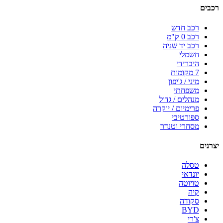
רכבים
רכב חדש
רכב 0 ק"מ
רכב יד שניה
חשמלי
היברידי
7 מקומות
מיני / ג'יפון
משפחתי
מנהלים / גדול
פרימיום / יוקרה
ספורטיבי
מסחרי וטנדר
יצרנים
טסלה
יונדאי
טויוטה
קיה
סקודה
BYD
צ'רי