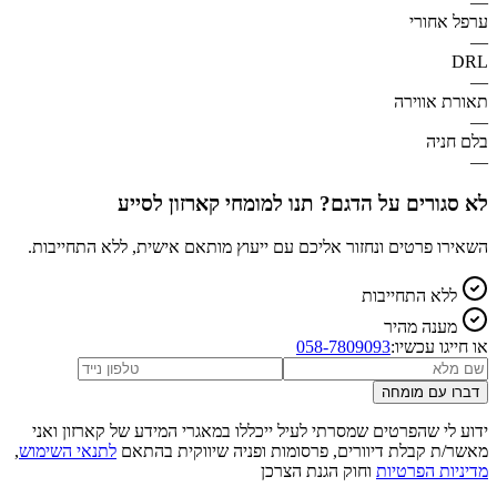
—
ערפל אחורי
—
DRL
—
תאורת אווירה
—
בלם חניה
—
לא סגורים על הדגם? תנו למומחי קארזון לסייע
השאירו פרטים ונחזור אליכם עם ייעוץ מותאם אישית, ללא התחייבות.
ללא התחייבות
מענה מהיר
או חייגו עכשיו:
058-7809093
דברו עם מומחה
ידוע לי שהפרטים שמסרתי לעיל ייכללו במאגרי המידע של קארזון ואני
מאשר/ת קבלת דיוורים, פרסומות ופניה שיווקית בהתאם
לתנאי השימוש
,
מדיניות הפרטיות
וחוק הגנת הצרכן