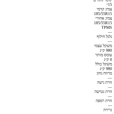
15״
צמיג קדמי
185/55R15
צמיג אחורי
185/55R15
TPMS
—
גלגל חילוף
—
משקל עצמי
980 ק״ג
עומס מותר
0 ק״ג
משקל כולל
980 ק״ג
מרווח גחון
—
זווית גישה
—
זווית נטישה
—
זווית רמפה
—
גרירה