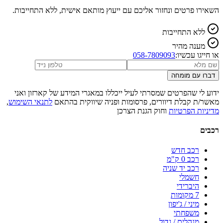
השאירו פרטים ונחזור אליכם עם ייעוץ מותאם אישית, ללא התחייבות.
ללא התחייבות
מענה מהיר
או חייגו עכשיו:
058-7809093
דברו עם מומחה
ידוע לי שהפרטים שמסרתי לעיל ייכללו במאגרי המידע של קארזון ואני
מאשר/ת קבלת דיוורים, פרסומות ופניה שיווקית בהתאם
לתנאי השימוש
,
מדיניות הפרטיות
וחוק הגנת הצרכן
רכבים
רכב חדש
רכב 0 ק"מ
רכב יד שניה
חשמלי
היברידי
7 מקומות
מיני / ג'יפון
משפחתי
מנהלים / גדול