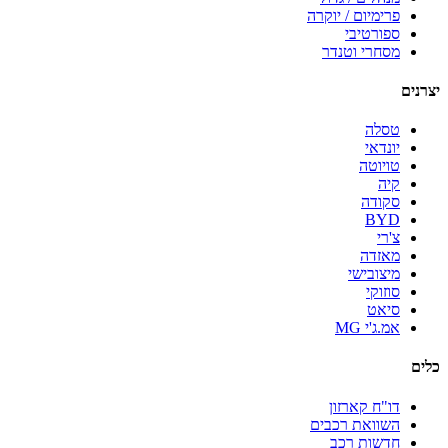
פרימיום / יוקרה
ספורטיבי
מסחרי וטנדר
יצרנים
טסלה
יונדאי
טויוטה
קיה
סקודה
BYD
צ'רי
מאזדה
מיצובישי
סוזוקי
סיאט
אמ.ג'י MG
כלים
דו"ח קארזון
השוואת רכבים
חדשות רכב