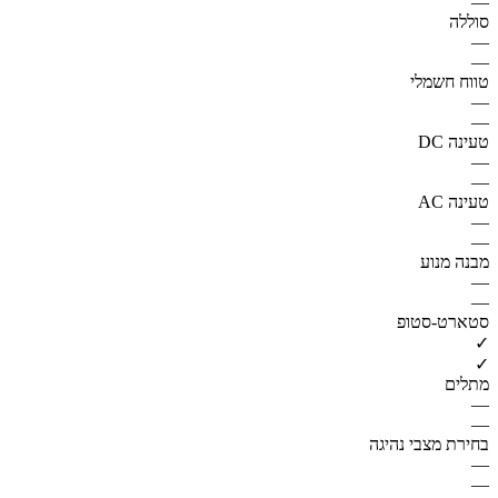
—
סוללה
—
—
טווח חשמלי
—
—
טעינה DC
—
—
טעינה AC
—
—
מבנה מנוע
—
—
סטארט-סטופ
✓
✓
מתלים
—
—
בחירת מצבי נהיגה
—
—