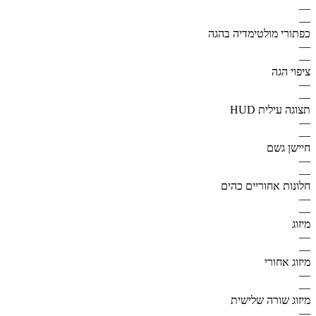
—
—
כפתורי מולטימדיה בהגה
—
—
ציפוי הגה
—
—
תצוגה עילית HUD
—
—
חיישן גשם
—
—
חלונות אחוריים כהים
—
—
מיזוג
—
—
מיזוג אחורי
—
—
מיזוג שורה שלישית
—