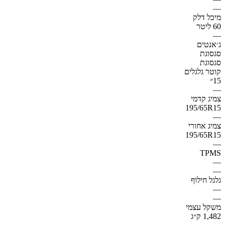
—
מיכל דלק
60 ליטר
—
ג׳אנטים
סגסוגת
סגסוגת
קוטר גלגלים
15״
—
צמיג קדמי
195/65R15
—
צמיג אחורי
195/65R15
—
TPMS
—
—
גלגל חילוף
—
—
משקל עצמי
1,482 ק״ג