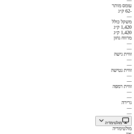
—
עומס מותר
-62 ק״ג
—
משקל כולל
1,420 ק״ג
1,420 ק״ג
מרווח גחון
—
—
זווית גישה
—
—
זווית נטישה
—
—
זווית רמפה
—
—
גרירה
—
—
מולטימדיה
מולטימדיה
אין