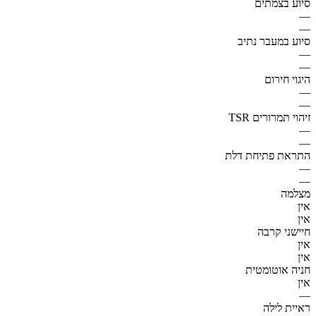
סיוע בצמתים
—
—
סיוע במעבר נתיב
—
—
היגוי חירום
—
—
זיהוי תמרורים TSR
—
—
התראת פתיחת דלת
—
—
מצלמה
אין
אין
חיישני קרבה
אין
אין
חניה אוטומטית
אין
—
ראיית לילה