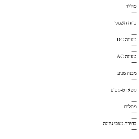
—
סוללה
—
—
טווח חשמלי
—
—
טעינה DC
—
—
טעינה AC
—
—
מבנה מנוע
—
—
סטארט-סטופ
—
—
מתלים
—
—
בחירת מצבי נהיגה
—
—