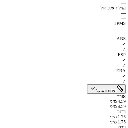
—
נעילת אלכוהול
—
—
TPMS
—
—
ABS
✓
✓
ESP
✓
✓
EBA
✓
✓
מידות ומשקל
אורך
4.59 מ״מ
4.59 מ״מ
רוחב
1.75 מ״מ
1.75 מ״מ
גובה