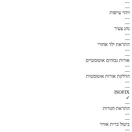
—
—
זיהוי עייפות
—
—
נהג צעיר
—
—
התראת ילד אחורי
—
—
אורות גבוהים אוטומטיים
—
—
הדלקת אורות אוטומטית
—
—
ISOFIX
✓
—
התראת חגורות
—
—
ביטול כרית אוויר
—