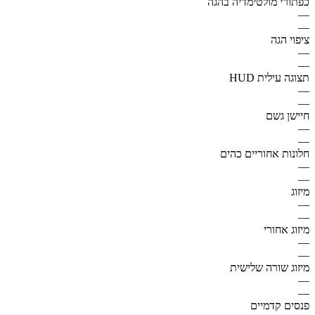
כפתורי מולטימדיה בהגה
—
—
ציפוי הגה
—
—
תצוגה עילית HUD
—
—
חיישן גשם
—
—
חלונות אחוריים כהים
—
—
מיזוג
—
—
מיזוג אחורי
—
—
מיזוג שורה שלישית
—
—
פנסים קדמיים