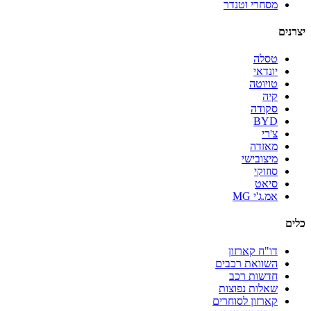
מסחרי וטנדר
יצרנים
טסלה
יונדאי
טויוטה
קיה
סקודה
BYD
צ'רי
מאזדה
מיצובישי
סוזוקי
סיאט
אמ.ג'י MG
כלים
דו"ח קארזון
השוואת רכבים
חדשות רכב
שאלות נפוצות
קארזון לסוחרים