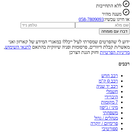
ללא התחייבות
מענה מהיר
או חייגו עכשיו:
058-7809093
דברו עם מומחה
ידוע לי שהפרטים שמסרתי לעיל ייכללו במאגרי המידע של קארזון ואני
מאשר/ת קבלת דיוורים, פרסומות ופניה שיווקית בהתאם
לתנאי השימוש
,
מדיניות הפרטיות
וחוק הגנת הצרכן
רכבים
רכב חדש
רכב 0 ק"מ
רכב יד שניה
חשמלי
היברידי
7 מקומות
מיני / ג'יפון
משפחתי
מנהלים / גדול
פרימיום / יוקרה
ספורטיבי