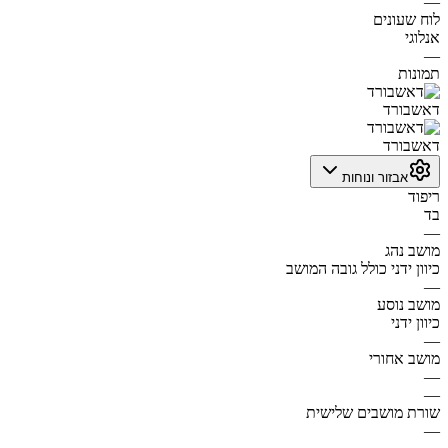
—
לוח שעונים
אנלוגי
—
תמונות
דאשבורד
דאשבורד
אבזור ונוחות
ריפוד
בד
—
מושב נהג
כיוון ידני כולל גובה המושב
—
מושב נוסע
כיוון ידני
—
מושב אחורי
—
—
שורת מושבים שלישית
—