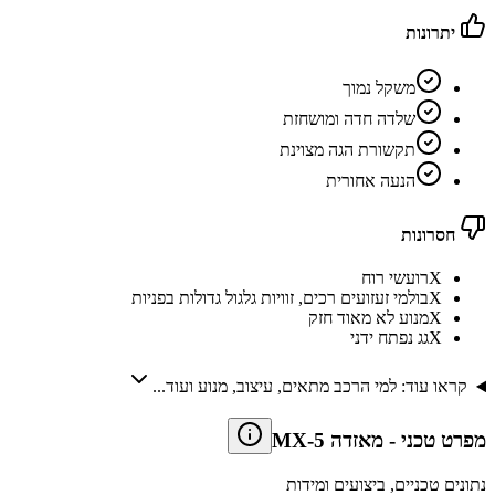
יתרונות
משקל נמוך
שלדה חדה ומושחזת
תקשורת הגה מצוינת
הנעה אחורית
חסרונות
X
רועשי רוח
X
בולמי זעזועים רכים, זוויות גלגול גדולות בפניות
X
מנוע לא מאוד חזק
X
גג נפתח ידני
קראו עוד: למי הרכב מתאים, עיצוב, מנוע ועוד...
מפרט טכני
-
מאזדה MX-5
נתונים טכניים, ביצועים ומידות