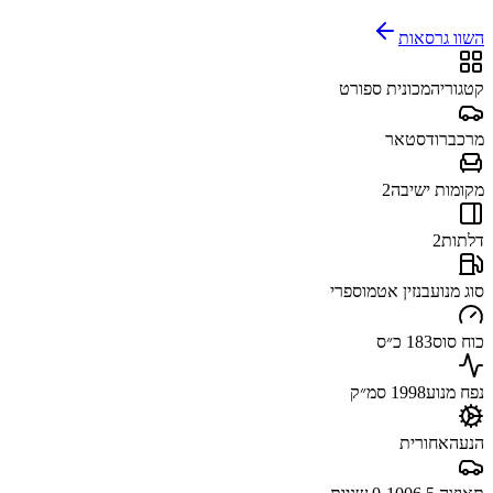
השוו גרסאות
קטגוריה
מכונית ספורט
מרכב
רודסטאר
מקומות ישיבה
2
דלתות
2
סוג מנוע
בנזין אטמוספרי
כוח סוס
183 כ״ס
נפח מנוע
1998 סמ״ק
הנעה
אחורית