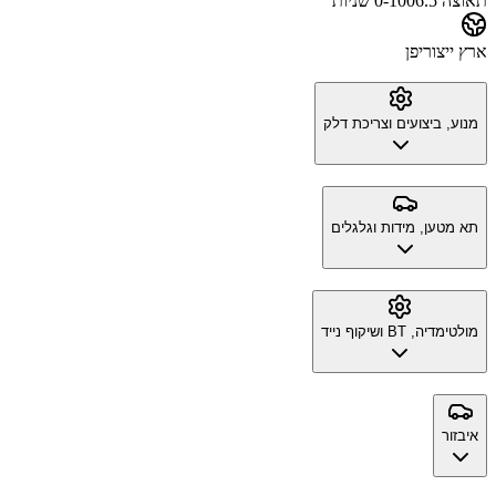
תאוצה 0-100
6.5 שניות
ארץ ייצור
יפן
מנוע, ביצועים וצריכת דלק
תא מטען, מידות וגלגלים
מולטימדיה, BT ושיקוף נייד
איבזור