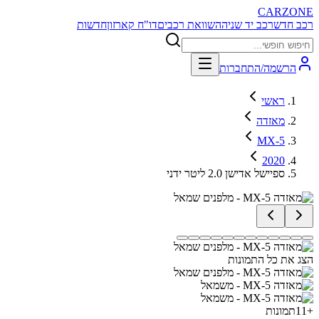
CARZONE
רכב חדש
רכב יד שניה
השוואת רכבים
דו"ח קארזון
חדשות
הרשמה/התחברות
ראשי
מאזדה
MX-5
2020
ספיישל אדישן 2.0 ליטר ידני
הצג את כל התמונות
+
11
תמונות