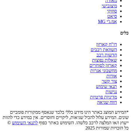
מאזדה
מיצובישי
סוזוקי
סיאט
אמ.ג'י MG
כלים
דו"ח קארזון
השוואת רכבים
חדשות רכב
שאלות נפוצות
קארזון לסוחרים
מחשבוני אגרות
אודות
צור קשר
תנאי שימוש
נגישות
מדיניות פרטיות
דווח שגיאה
*המידע המוצג באתר הינו מידע כללי בלבד שנאסף ממקורות פומביים
שונים. המידע עלול להכיל שגיאות, ליקויים וחוסרים. אין במידע כדי להוות
ייעוץ ו/או המלצה לרכב כלשהו. השימוש באתר כפוף
לתנאי השימוש
©
כל הזכויות שמורות 2025