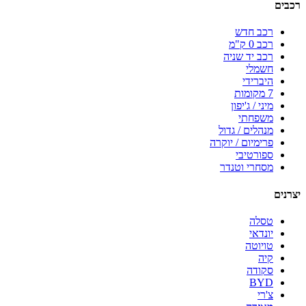
רכבים
רכב חדש
רכב 0 ק"מ
רכב יד שניה
חשמלי
היברידי
7 מקומות
מיני / ג'יפון
משפחתי
מנהלים / גדול
פרימיום / יוקרה
ספורטיבי
מסחרי וטנדר
יצרנים
טסלה
יונדאי
טויוטה
קיה
סקודה
BYD
צ'רי