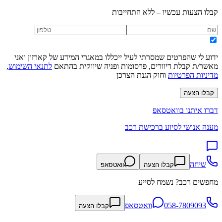
קבלו הצעות עכשיו – ללא התחייבות
ידוע לי שהפרטים שמסרתי לעיל ייכללו במאגרי המידע של קארזון ואני
מאשר/ת קבלת דיוורים, פרסומות ופניה שיווקית בהתאם
לתנאי השימוש
,
מדיניות הפרטיות
וחוק הגנת הצרכן
קבלו הצעה
דברו איתנו בוואטסאפ
מענה אנושי לסיוע ברכישת רכב
שיחה
קבלו הצעה
וואטסאפ
מחפשים רכב? נשמח לסייע
058-7809093
וואטסאפ
קבלו הצעה