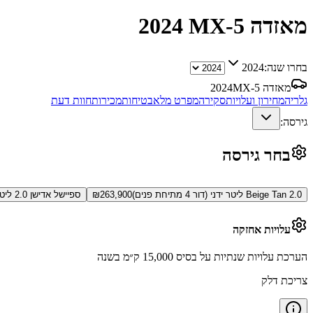
מאזדה MX-5
2024
בחרו שנה:
2024
מאזדה MX-5
2024
גלריה
מחירון ועלויות
סקירה
מפרט מלא
בטיחות
מכירות
חוות דעת
גירסה:
בחר גירסה
Beige Tan 2.0 ליטר ידני (דור 4 מתיחת פנים)
263,900
₪
ספיישל אדישן 2.0 ליטר ידני (דור 4 מתיחת פנים)
עלויות אחזקה
הערכת עלויות שנתיות על בסיס 15,000 ק״מ בשנה
צריכת דלק