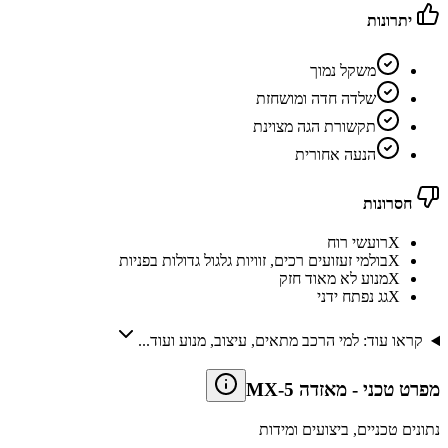
יתרונות
משקל נמוך
שלדה חדה ומושחזת
תקשורת הגה מצוינת
הנעה אחורית
חסרונות
X
רועשי רוח
X
בולמי זעזועים רכים, זוויות גלגול גדולות בפניות
X
מנוע לא מאוד חזק
X
גג נפתח ידני
קראו עוד: למי הרכב מתאים, עיצוב, מנוע ועוד...
מפרט טכני
-
מאזדה MX-5
נתונים טכניים, ביצועים ומידות