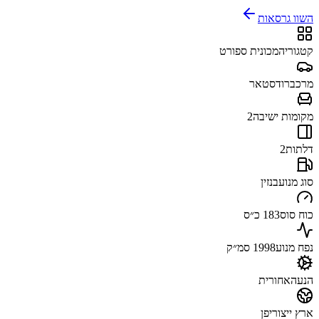
השוו גרסאות
קטגוריה
מכונית ספורט
מרכב
רודסטאר
מקומות ישיבה
2
דלתות
2
סוג מנוע
בנזין
כוח סוס
183 כ״ס
נפח מנוע
1998 סמ״ק
הנעה
אחורית
ארץ ייצור
יפן