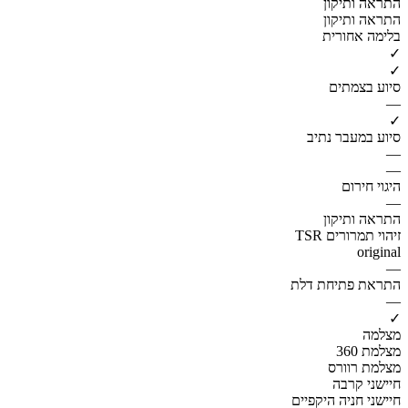
התראה ותיקון
התראה ותיקון
בלימה אחורית
✓
✓
סיוע בצמתים
—
✓
סיוע במעבר נתיב
—
—
היגוי חירום
—
התראה ותיקון
זיהוי תמרורים TSR
original
—
התראת פתיחת דלת
—
✓
מצלמה
מצלמת 360
מצלמת רוורס
חיישני קרבה
חיישני חניה היקפיים