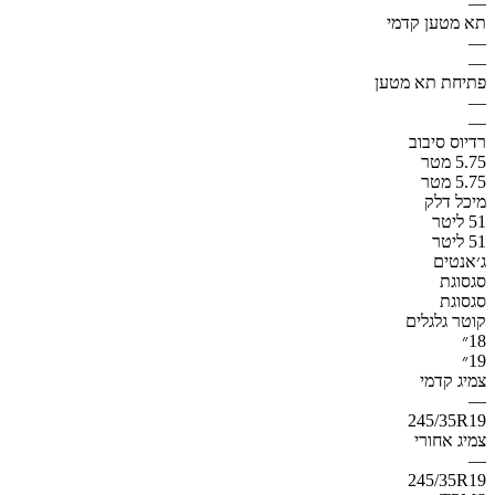
—
תא מטען קדמי
—
—
פתיחת תא מטען
—
—
רדיוס סיבוב
5.75 מטר
5.75 מטר
מיכל דלק
51 ליטר
51 ליטר
ג׳אנטים
סגסוגת
סגסוגת
קוטר גלגלים
18״
19״
צמיג קדמי
—
245/35R19
צמיג אחורי
—
245/35R19