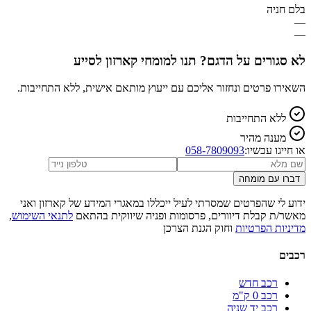
בלם חניה
—
—
לא סגורים על הדגם? תנו למומחי קארזון לסייע
השאירו פרטים ונחזור אליכם עם ייעוץ מותאם אישית, ללא התחייבות.
ללא התחייבות
מענה מהיר
או חייגו עכשיו:
058-7809093
דברו עם מומחה
ידוע לי שהפרטים שמסרתי לעיל ייכללו במאגרי המידע של קארזון ואני
מאשר/ת קבלת דיוורים, פרסומות ופניה שיווקית בהתאם
לתנאי השימוש
,
מדיניות הפרטיות
וחוק הגנת הצרכן
רכבים
רכב חדש
רכב 0 ק"מ
רכב יד שניה