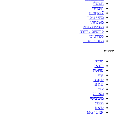
חשמלי
היברידי
7 מקומות
מיני / ג'יפון
משפחתי
מנהלים / גדול
פרימיום / יוקרה
ספורטיבי
מסחרי וטנדר
יצרנים
טסלה
יונדאי
טויוטה
קיה
סקודה
BYD
צ'רי
מאזדה
מיצובישי
סוזוקי
סיאט
אמ.ג'י MG