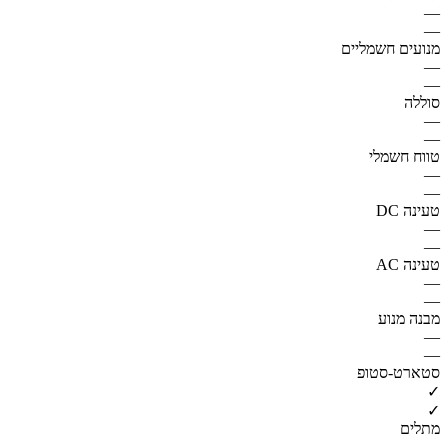
—
—
מנועים חשמליים
—
—
סוללה
—
—
טווח חשמלי
—
—
טעינה DC
—
—
טעינה AC
—
—
מבנה מנוע
—
—
סטארט-סטופ
✓
✓
מתלים
—