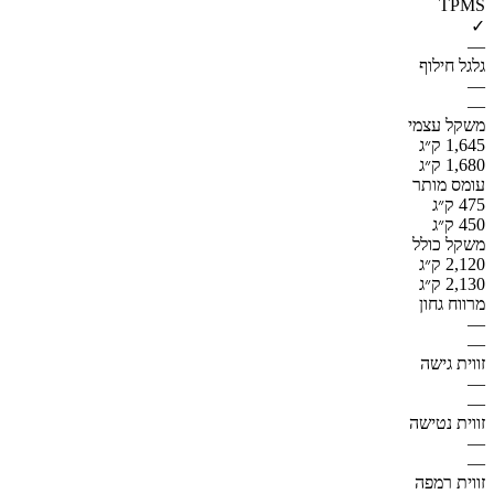
TPMS
✓
—
גלגל חילוף
—
—
משקל עצמי
1,645 ק״ג
1,680 ק״ג
עומס מותר
475 ק״ג
450 ק״ג
משקל כולל
2,120 ק״ג
2,130 ק״ג
מרווח גחון
—
—
זווית גישה
—
—
זווית נטישה
—
—
זווית רמפה