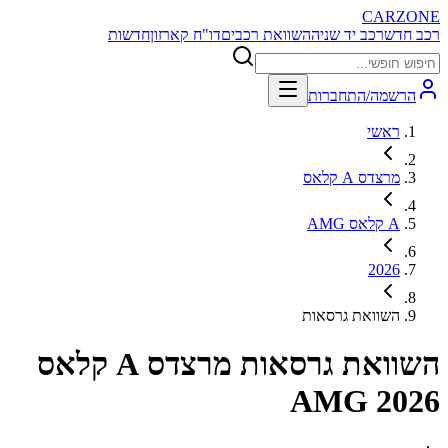
CARZONE
רכב חדש
רכב יד שניה
השוואת רכבים
דו"ח קארזון
חדשות
הרשמה/התחברות
ראשי
מרצדס A קלאס
A קלאס AMG
2026
השוואת גרסאות
השוואת גרסאות
מרצדס A קלאס
AMG 2026