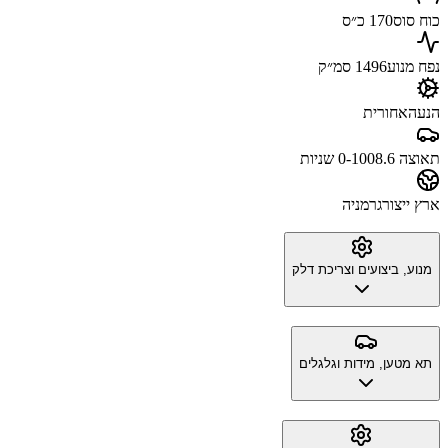
כוח סוס
170 כ״ס
נפח מנוע
1496 סמ״ק
הנעה
אחורית
תאוצה 0-100
8.6 שניות
ארץ ייצור
גרמניה
מנוע, ביצועים וצריכת דלק
תא מטען, מידות וגלגלים