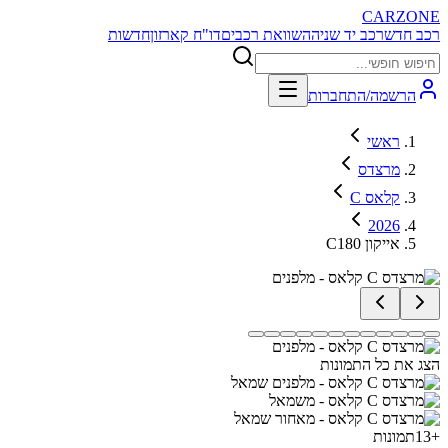
CARZONE
רכב חדש
רכב יד שניה
השוואת רכבים
דו"ח קארזון
חדשות
הרשמה/התחברות
ראשי
מרצדס
C קלאס
2026
C180 אייקון
הצג את כל התמונות
+
13
תמונות