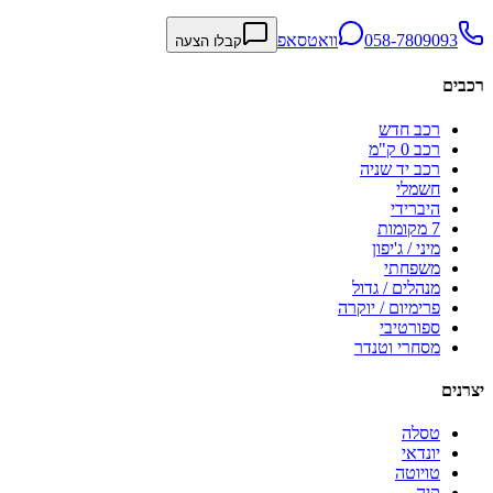
058-7809093
וואטסאפ
קבלו הצעה
רכבים
רכב חדש
רכב 0 ק"מ
רכב יד שניה
חשמלי
היברידי
7 מקומות
מיני / ג'יפון
משפחתי
מנהלים / גדול
פרימיום / יוקרה
ספורטיבי
מסחרי וטנדר
יצרנים
טסלה
יונדאי
טויוטה
קיה