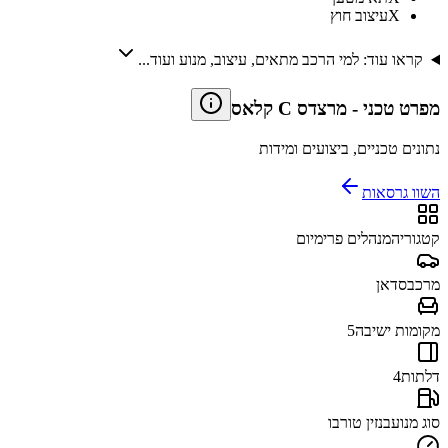
X
עיצוב חוץ
קראו עוד: למי הרכב מתאים, עיצוב, מנוע ועוד...
מפרט טכני
-
מרצדס C קלאס
נתונים טכניים, ביצועים ומידות
השוו גרסאות
קטגוריה
מנהלים פרימיום
מרכב
סדאן
מקומות ישיבה
5
דלתות
4
סוג מנוע
בנזין טורבו