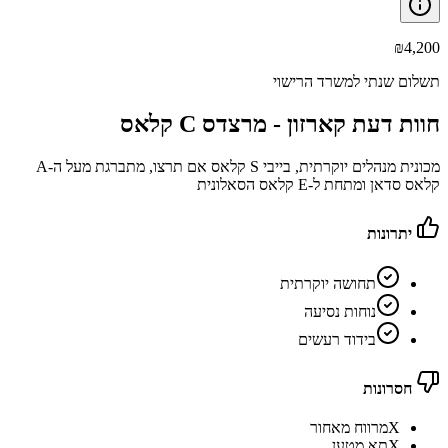
₪
4,200
תשלום שנתי למשרד הרישוי
חוות דעת קארזון -
מרצדס C קלאס
מכונית מנהלים יוקרתית, בייבי S קלאס אם תרצו, מתברגת מעל ה-A
קלאס סדאן ומתחת ל-E קלאס הסאלונית
יתרונות
תחושה יוקרתית
נוחות נסיעה
בידוד רעשים
חסרונות
X
מרווח מאחור
X
תא מטען