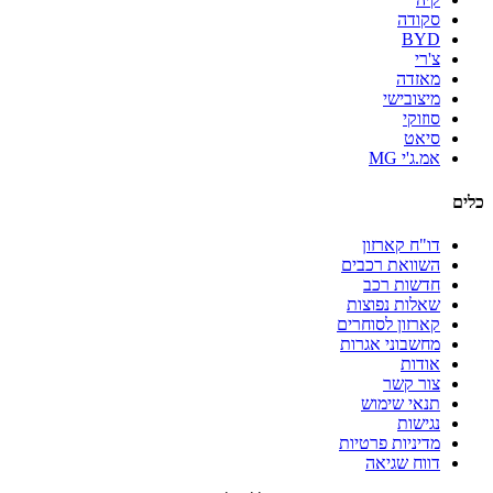
סקודה
BYD
צ'רי
מאזדה
מיצובישי
סוזוקי
סיאט
אמ.ג'י MG
כלים
דו"ח קארזון
השוואת רכבים
חדשות רכב
שאלות נפוצות
קארזון לסוחרים
מחשבוני אגרות
אודות
צור קשר
תנאי שימוש
נגישות
מדיניות פרטיות
דווח שגיאה