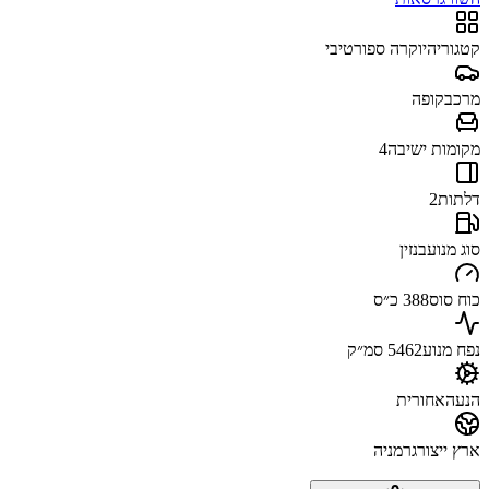
קטגוריה
יוקרה ספורטיבי
מרכב
קופה
מקומות ישיבה
4
דלתות
2
סוג מנוע
בנזין
כוח סוס
388 כ״ס
נפח מנוע
5462 סמ״ק
הנעה
אחורית
ארץ ייצור
גרמניה