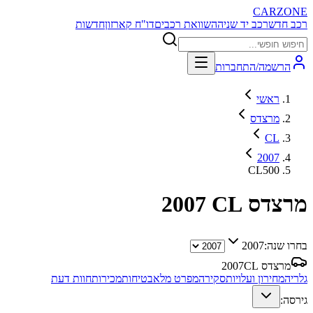
CARZONE
רכב חדש
רכב יד שניה
השוואת רכבים
דו"ח קארזון
חדשות
הרשמה/התחברות
ראשי
מרצדס
CL
2007
CL500
מרצדס CL
2007
בחרו שנה:
2007
מרצדס CL
2007
גלריה
מחירון ועלויות
סקירה
מפרט מלא
בטיחות
מכירות
חוות דעת
גירסה: