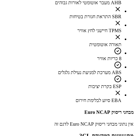
AHB מעבר אוטומטי לאורות גבוהים
SBR התראת חגורת בטיחות
TPMS חיישני לחץ אוויר
תאורה אוטומטית
8 כריות אוויר
ABS מערכת למניעת נעילת גלגלים
ESP בקרת יציבות
EBA סיוע לבלימת חירום
מבחני ריסוק Euro NCAP
אין נתוני מבחני ריסוק Euro NCAP לדגם זה
מתעניינים ב
מרצדס CL
?