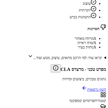
עיצוב
יוקרתית
התנהגות כביש
חסרונות
X
מרווח מאחור
X
שדה ראייה
X
נוחות בעיר
קראו עוד: למי הרכב מתאים, עיצוב, מנוע ועוד...
מפרט טכני
-
מרצדס CLA
נתונים טכניים, ביצועים ומידות
השוו גרסאות
קטגוריה
פרימיום קומפקטי