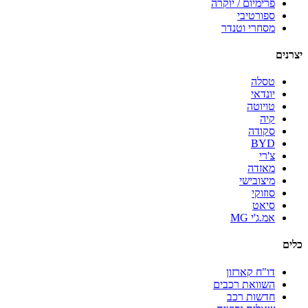
פרימיום / יוקרה
ספורטיבי
מסחרי וטנדר
יצרנים
טסלה
יונדאי
טויוטה
קיה
סקודה
BYD
צ'רי
מאזדה
מיצובישי
סוזוקי
סיאט
אמ.ג'י MG
כלים
דו"ח קארזון
השוואת רכבים
חדשות רכב