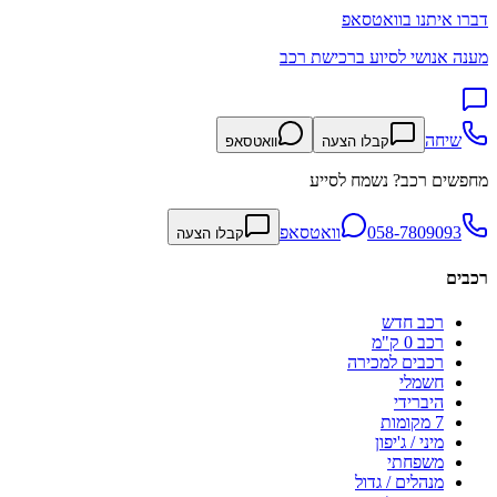
דברו איתנו בוואטסאפ
מענה אנושי לסיוע ברכישת רכב
שיחה
קבלו הצעה
וואטסאפ
מחפשים רכב? נשמח לסייע
058-7809093
וואטסאפ
קבלו הצעה
רכבים
רכב חדש
רכב 0 ק"מ
רכבים למכירה
חשמלי
היברידי
7 מקומות
מיני / ג'יפון
משפחתי
מנהלים / גדול