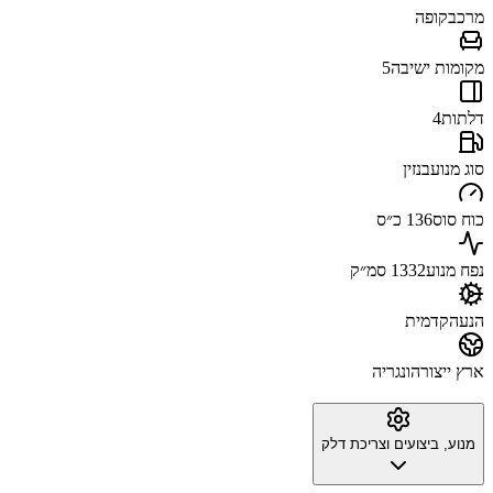
מרכב
קופה
מקומות ישיבה
5
דלתות
4
סוג מנוע
בנזין
כוח סוס
136 כ״ס
נפח מנוע
1332 סמ״ק
הנעה
קדמית
ארץ ייצור
הונגריה
מנוע, ביצועים וצריכת דלק