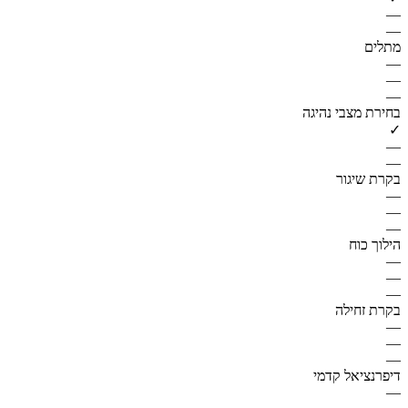
—
—
מתלים
—
—
—
בחירת מצבי נהיגה
✓
—
—
בקרת שיגור
—
—
—
הילוך כוח
—
—
—
בקרת זחילה
—
—
—
דיפרנציאל קדמי
—