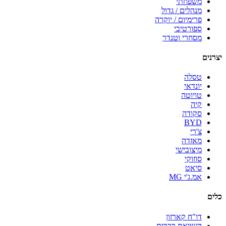
משפחתי
מנהלים / גדול
פרימיום / יוקרה
ספורטיבי
מסחרי וטנדר
יצרנים
טסלה
יונדאי
טויוטה
קיה
סקודה
BYD
צ'רי
מאזדה
מיצובישי
סוזוקי
סיאט
אמ.ג'י MG
כלים
דו"ח קארזון
השוואת רכבים