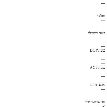
—
—
—
סוללה
—
—
—
טווח חשמלי
—
—
—
טעינה DC
—
—
—
טעינה AC
—
—
—
מבנה מנוע
—
—
—
סטארט-סטופ
✓