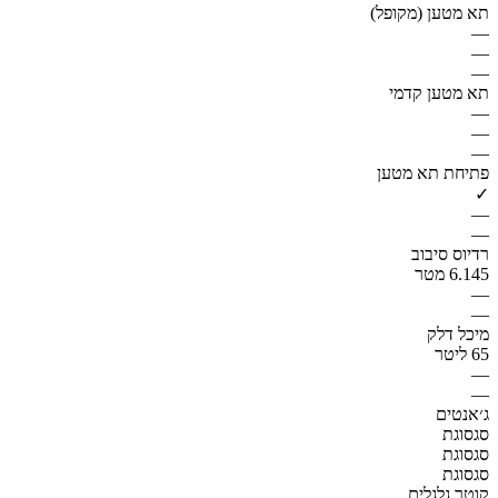
תא מטען (מקופל)
—
—
—
תא מטען קדמי
—
—
—
פתיחת תא מטען
✓
—
—
רדיוס סיבוב
6.145 מטר
—
—
מיכל דלק
65 ליטר
—
—
ג׳אנטים
סגסוגת
סגסוגת
סגסוגת
קוטר גלגלים