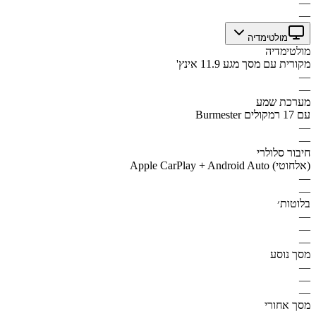
—
—
מולטימדיה
מולטימדיה
מקורית עם מסך מגע 11.9 אינץ'
—
—
מערכת שמע
Burmester עם 17 רמקולים
—
—
חיבור סלולרי
Apple CarPlay + Android Auto (אלחוטי)
—
—
בלוטות׳
—
—
—
מסך נוסע
—
—
—
מסך אחורי