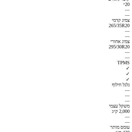
20״
—
—
צמיג קדמי
265/35R20
—
—
צמיג אחורי
295/30R20
—
—
TPMS
✓
✓
✓
גלגל חילוף
—
—
—
משקל עצמי
2,000 ק״ג
—
—
עומס מותר