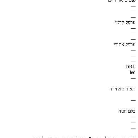
פנסים אחוריים
—
—
—
ערפל קדמי
—
—
—
ערפל אחורי
—
—
—
DRL
led
—
—
תאורת אווירה
—
—
—
בלם חניה
—
—
—