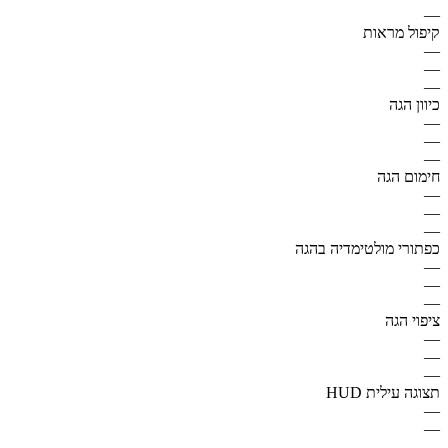
—
קיפול מראות
—
—
—
כיוון הגה
—
—
—
חימום הגה
—
—
—
כפתורי מולטימדיה בהגה
—
—
—
ציפוי הגה
—
—
—
תצוגה עילית HUD
—
—
—