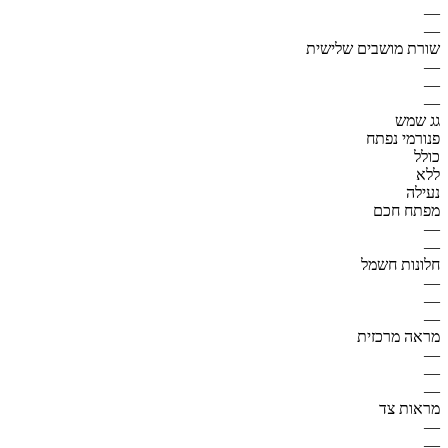
—
—
שורת מושבים שלישית
—
—
—
גג שמש
פנורמי נפתח
כולל
ללא
נעילה
מפתח חכם
—
—
חלונות חשמל
—
—
—
מראה מרכזית
—
—
—
מראות צד
—
—