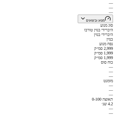
—
—
—
מנוע וביצועים
סוג מנוע
היברידי בנזין טורבו
היברידי בנזין
בנזין
נפח מנוע
2,999 סמ״ק
1,999 סמ״ק
1,999 סמ״ק
כוח סוס
—
—
—
מומנט
—
—
—
תאוצה 0-100
4.2 שנ׳
—
—