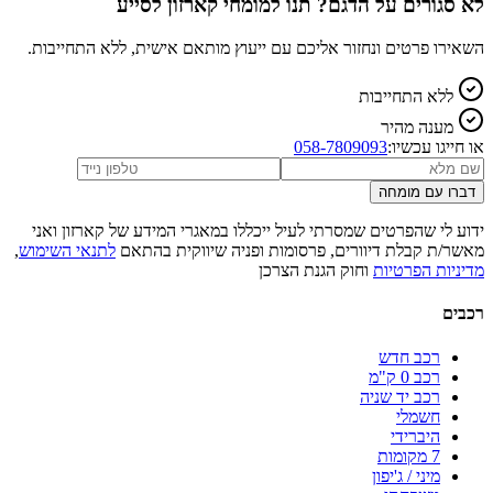
לא סגורים על הדגם? תנו למומחי קארזון לסייע
השאירו פרטים ונחזור אליכם עם ייעוץ מותאם אישית, ללא התחייבות.
ללא התחייבות
מענה מהיר
או חייגו עכשיו:
058-7809093
דברו עם מומחה
ידוע לי שהפרטים שמסרתי לעיל ייכללו במאגרי המידע של קארזון ואני
מאשר/ת קבלת דיוורים, פרסומות ופניה שיווקית בהתאם
לתנאי השימוש
,
מדיניות הפרטיות
וחוק הגנת הצרכן
רכבים
רכב חדש
רכב 0 ק"מ
רכב יד שניה
חשמלי
היברידי
7 מקומות
מיני / ג'יפון