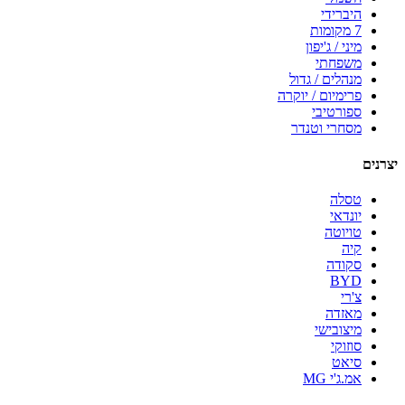
היברידי
7 מקומות
מיני / ג'יפון
משפחתי
מנהלים / גדול
פרימיום / יוקרה
ספורטיבי
מסחרי וטנדר
יצרנים
טסלה
יונדאי
טויוטה
קיה
סקודה
BYD
צ'רי
מאזדה
מיצובישי
סוזוקי
סיאט
אמ.ג'י MG