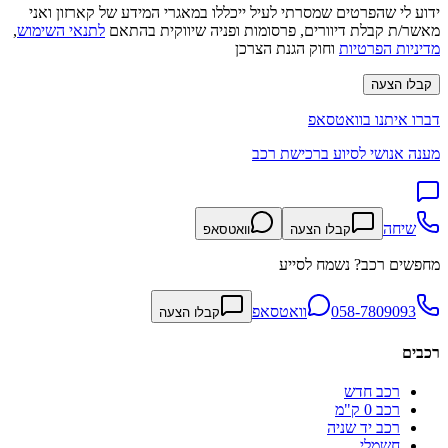
ידוע לי שהפרטים שמסרתי לעיל ייכללו במאגרי המידע של קארזון ואני
מאשר/ת קבלת דיוורים, פרסומות ופניה שיווקית בהתאם
לתנאי השימוש
,
מדיניות הפרטיות
וחוק הגנת הצרכן
קבלו הצעה
דברו איתנו בוואטסאפ
מענה אנושי לסיוע ברכישת רכב
שיחה
קבלו הצעה
וואטסאפ
מחפשים רכב? נשמח לסייע
058-7809093
וואטסאפ
קבלו הצעה
רכבים
רכב חדש
רכב 0 ק"מ
רכב יד שניה
חשמלי