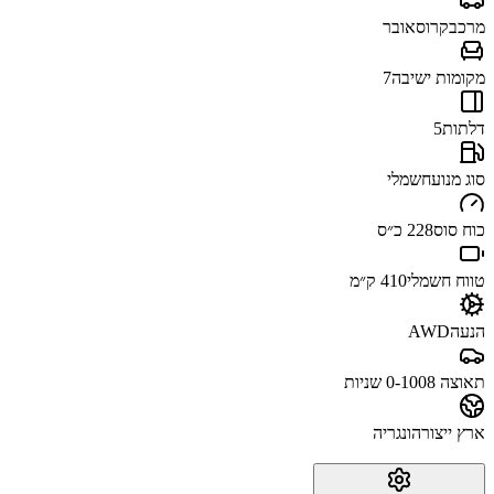
מרכב
קרוסאובר
מקומות ישיבה
7
דלתות
5
סוג מנוע
חשמלי
כוח סוס
228 כ״ס
טווח חשמלי
410 ק״מ
הנעה
AWD
תאוצה 0-100
8 שניות
ארץ ייצור
הונגריה