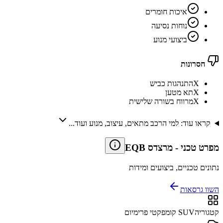
איכות חומרים
נוחות נסיעה
ביצועי מנוע
חסרונות
X
התנהגות כביש
X
תא מטען
X
מרווח בשורה שלישית
קראו עוד: למי הרכב מתאים, עיצוב, מנוע ועוד...
מפרט טכני
-
מרצדס EQB
נתונים טכניים, ביצועים ומידות
השוו גרסאות
קטגוריה
SUV קומפקטי פרימיום