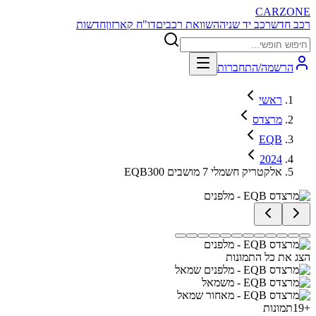
CARZONE
רכב חדש
רכב יד שניה
השוואת רכבים
דו"ח קארזון
חדשות
הרשמה/התחברות
ראשי
מרצדס
EQB
2024
EQB300 אלקטריק חשמלי 7 מושבים
הצג את כל התמונות
+
19
תמונות