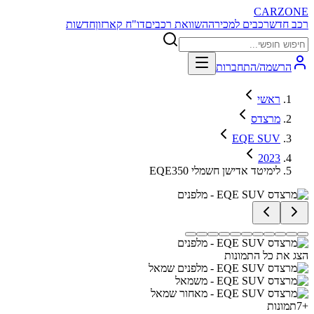
CARZONE
רכב חדש
רכבים למכירה
השוואת רכבים
דו"ח קארזון
חדשות
הרשמה/התחברות
ראשי
מרצדס
EQE SUV
2023
EQE350 לימיטד אדישן חשמלי
הצג את כל התמונות
+
7
תמונות