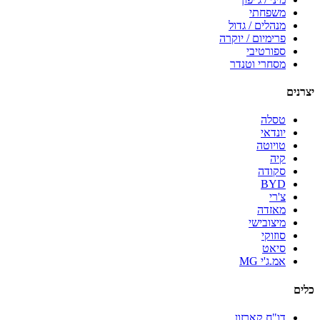
משפחתי
מנהלים / גדול
פרימיום / יוקרה
ספורטיבי
מסחרי וטנדר
יצרנים
טסלה
יונדאי
טויוטה
קיה
סקודה
BYD
צ'רי
מאזדה
מיצובישי
סוזוקי
סיאט
אמ.ג'י MG
כלים
דו"ח קארזון