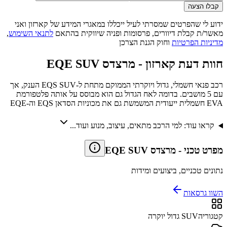
קבלו הצעה
ידוע לי שהפרטים שמסרתי לעיל ייכללו במאגרי המידע של קארזון ואני
מאשר/ת קבלת דיוורים, פרסומות ופניה שיווקית בהתאם
לתנאי השימוש
,
מדיניות הפרטיות
וחוק הגנת הצרכן
חוות דעת קארזון -
מרצדס EQE SUV
רכב פנאי חשמלי, גדול ויוקרתי הממוקם מתחת ל-EQS SUV הענק, אך
עם 5 מושבים. בדומה לאח הגדול גם הוא מבוסס על אותה פלטפורמת
EVA חשמלית ייעודית המשמשת גם את מכוניות הסדאן EQS וה-EQE
קראו עוד: למי הרכב מתאים, עיצוב, מנוע ועוד...
מפרט טכני
-
מרצדס EQE SUV
נתונים טכניים, ביצועים ומידות
השוו גרסאות
קטגוריה
SUV גדול יוקרה