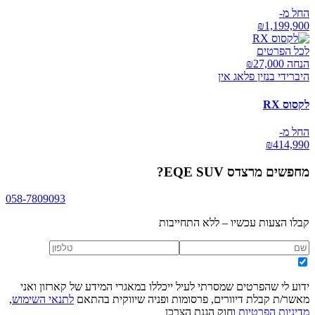
החל מ-
₪
1,199,900
לכל הפרטים
הנחה ₪
27,000
היברידי בנזין פלאג אין
לקסוס RX
החל מ-
₪
414,990
מחפשים
מרצדס EQE SUV
?
058-7809093
קבלו הצעות עכשיו – ללא התחייבות
ידוע לי שהפרטים שמסרתי לעיל ייכללו במאגרי המידע של קארזון ואני
מאשר/ת קבלת דיוורים, פרסומות ופניה שיווקית בהתאם
לתנאי השימוש
,
מדיניות הפרטיות
וחוק הגנת הצרכן