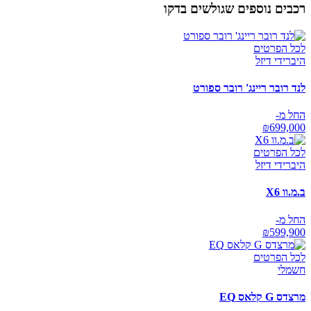
רכבים נוספים שגולשים בדקו
לכל הפרטים
היברידי דיזל
לנד רובר ריינג' רובר ספורט
החל מ-
₪
699,000
לכל הפרטים
היברידי דיזל
ב.מ.וו X6
החל מ-
₪
599,900
לכל הפרטים
חשמלי
מרצדס G קלאס EQ