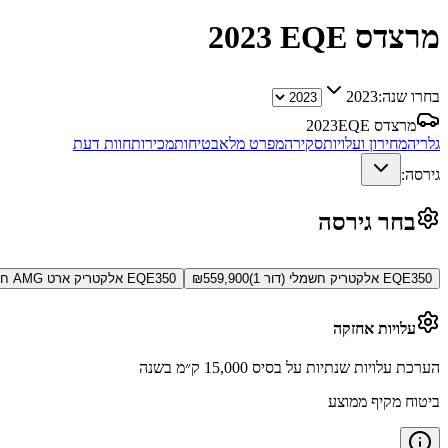
מרצדס EQE
2023
בחרו שנה:
2023
מרצדס EQE
2023
גלריה
מחירון ועלויות
סקירה
מפרט מלא
בטיחות
מכירות
חוות דעת
גירסה:
בחר גירסה
EQE350 אלקטריק חשמלי (דור 1)
559,900
₪
EQE350 אלקטריק ארט AMG חשמלי (דור 1)
עלויות אחזקה
הערכת עלויות שנתיות על בסיס 15,000 ק״מ בשנה
ביטוח מקיף ממוצע