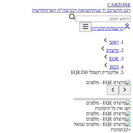
CARZONE
רכב חדש
רכב יד שניה
השוואת רכבים
דו"ח קארזון
חדשות
הרשמה/התחברות
ראשי
מרצדס
EQE
2023
EQE350 אלקטריק חשמלי
הצג את כל התמונות
+
22
תמונות