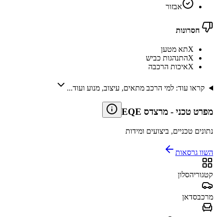
אבזור
חסרונות
X
תא מטען
X
התנהגות כביש
X
איכות הרכבה
קראו עוד: למי הרכב מתאים, עיצוב, מנוע ועוד...
מפרט טכני
-
מרצדס EQE
נתונים טכניים, ביצועים ומידות
השוו גרסאות
קטגוריה
סלון
מרכב
סדאן