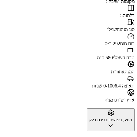
מקומות ישיבה
5
דלתות
5
סוג מנוע
חשמלי
כוח סוס
292 כ״ס
טווח חשמלי
580 ק״מ
הנעה
אחורית
תאוצה 0-100
6.4 שניות
ארץ ייצור
גרמניה
מנוע, ביצועים וצריכת דלק