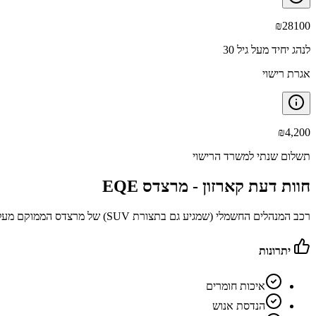
₪
28100
לנהג יחיד מעל גיל 30
אגרת רישוי
₪
4,200
תשלום שנתי למשרד הרישוי
חוות דעת קארזון -
מרצדס EQE
רכב המנהלים החשמלי (שמגיע גם בתצורת SUV) של מרצדס הממוקם מעל ה-EQC ומתחת ל-EQS הבכירה ממנה
יתרונות
איכות חומרים
הנדסת אנוש