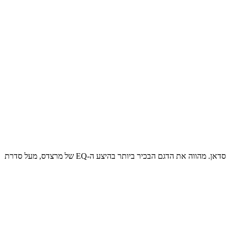
רכב פנאי חשמלי-יוקרתי 7 מקומות המבוסס על פלטפורמת EVA של מרצדס, המקבילה החשמלית ל‑GLS, ומבוסס על אותה ארכיטקטורה של ה- EQS סדאן. מהווה את הדגם הבכיר ביותר בהיצע ה-EQ של מרצדס, מעל סדרת