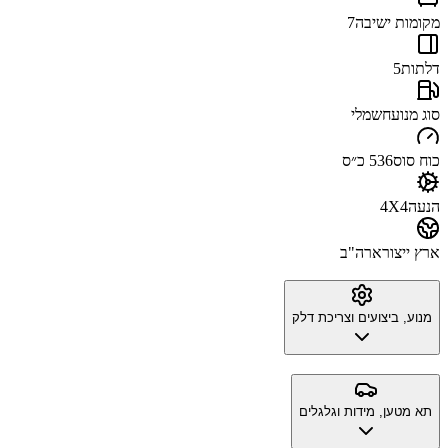
מקומות ישיבה
7
דלתות
5
סוג מנוע
חשמלי
כוח סוס
536 כ״ס
הנעה
4X4
ארץ ייצור
ארה"ב
מנוע, ביצועים וצריכת דלק
תא מטען, מידות וגלגלים