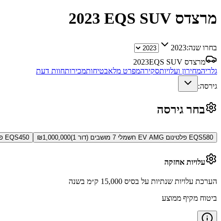
מרצדס EQS SUV
2023
בחרו שנה:
2023
מרצדס EQS SUV
2023
גלריה
מחירון ועלויות
סקירה
מפרט מלא
בטיחות
מכירות
חוות דעת
גירסה:
בחר גירסה
EQS580 פלטינום EV AMG חשמלי 7 מושבים (דור 1)
1,000,000
₪
EQS450 פלטינום EV פלוס חשמלי (דור 1)
עלויות אחזקה
הערכת עלויות שנתיות על בסיס 15,000 ק״מ בשנה
ביטוח מקיף ממוצע