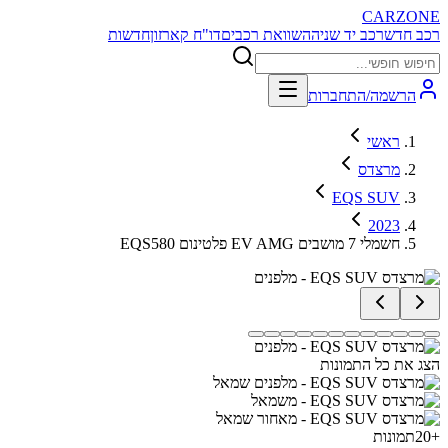
CARZONE
רכב חדש
רכב יד שניה
השוואת רכבים
דו"ח קארזון
חדשות
הרשמה/התחברות
ראשי
מרצדס
EQS SUV
2023
EQS580 פלטינום EV AMG חשמלי 7 מושבים
הצג את כל התמונות
+
20
תמונות