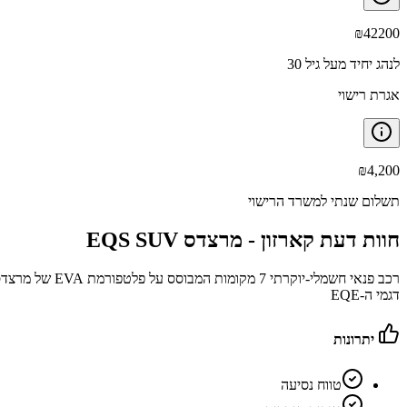
₪
42200
לנהג יחיד מעל גיל 30
אגרת רישוי
₪
4,200
תשלום שנתי למשרד הרישוי
חוות דעת קארזון -
מרצדס EQS SUV
דגמי ה-EQE
יתרונות
טווח נסיעה