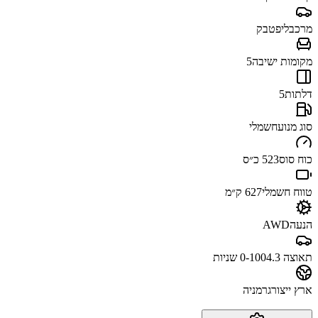
מרכב
ליפטבק
מקומות ישיבה
5
דלתות
5
סוג מנוע
חשמלי
כוח סוס
523 כ״ס
טווח חשמלי
627 ק״מ
הנעה
AWD
תאוצה 0-100
4.3 שניות
ארץ ייצור
גרמניה