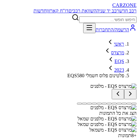
CARZONE
רכב חדש
רכב יד שניה
השוואת רכבים
דו"ח קארזון
חדשות
הרשמה/התחברות
ראשי
מרצדס
EQS
2023
EQS580 פלטינום פלוס חשמלי
הצג את כל התמונות
+
8
תמונות