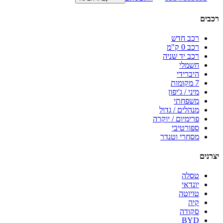
רכבים
רכב חדש
רכב 0 ק"מ
רכב יד שניה
חשמלי
היברידי
7 מקומות
מיני / ג'יפון
משפחתי
מנהלים / גדול
פרימיום / יוקרה
ספורטיבי
מסחרי וטנדר
יצרנים
טסלה
יונדאי
טויוטה
קיה
סקודה
BYD