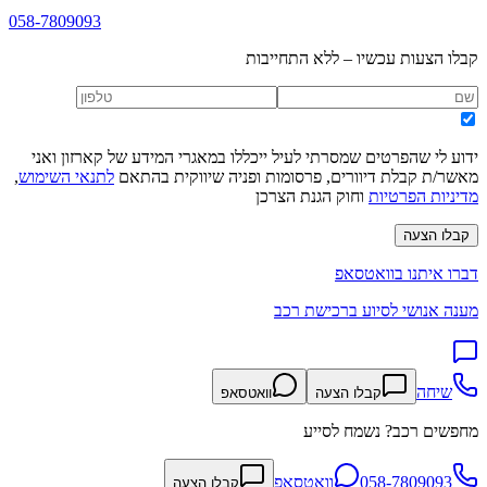
058-7809093
קבלו הצעות עכשיו – ללא התחייבות
ידוע לי שהפרטים שמסרתי לעיל ייכללו במאגרי המידע של קארזון ואני
מאשר/ת קבלת דיוורים, פרסומות ופניה שיווקית בהתאם
לתנאי השימוש
,
מדיניות הפרטיות
וחוק הגנת הצרכן
קבלו הצעה
דברו איתנו בוואטסאפ
מענה אנושי לסיוע ברכישת רכב
שיחה
קבלו הצעה
וואטסאפ
מחפשים רכב? נשמח לסייע
058-7809093
וואטסאפ
קבלו הצעה