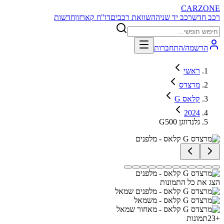
CARZONE
רכב חדש
רכב יד שניה
השוואת רכבים
דו"ח קארזון
חדשות
הרשמה/התחברות
ראשי
מרצדס
G קלאס
2024
G500 גלנדווגן
הצג את כל התמונות
+
23
תמונות