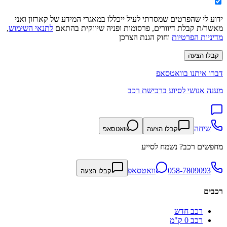
ידוע לי שהפרטים שמסרתי לעיל ייכללו במאגרי המידע של קארזון ואני
מאשר/ת קבלת דיוורים, פרסומות ופניה שיווקית בהתאם
לתנאי השימוש
,
מדיניות הפרטיות
וחוק הגנת הצרכן
קבלו הצעה
דברו איתנו בוואטסאפ
מענה אנושי לסיוע ברכישת רכב
שיחה
קבלו הצעה
וואטסאפ
מחפשים רכב? נשמח לסייע
058-7809093
וואטסאפ
קבלו הצעה
רכבים
רכב חדש
רכב 0 ק"מ