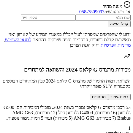
מענה מהיר
או חייגו עכשיו:
058-7809093
קבלו הצעה
ידוע לי שהפרטים שמסרתי לעיל ייכללו במאגרי המידע של קארזון ואני
מאשר/ת קבלת דיוורים, פרסומות ופניה שיווקית בהתאם
לתנאי השימוש
,
מדיניות הפרטיות
וחוק הגנת הצרכן
מכירות מרצדס G קלאס 2024 והשוואה למתחרים
השוואת רמות הגימור של מרצדס G קלאס 2024 לבין המתחרים הבולטים
בקטגוריה SUV סופר יוקרתי
רמות גימור
מתחרים
53 רכבי מרצדס G קלאס נמכרו בשנת 2024. מובילי המכירות הם: G500
גלנדווגן (16 מכירות), G400d גלנדווגן דיזל (12 מכירות), AMG G63
Brabus (7 מכירות), AMG G63 (5 מכירות) ועוד 5 רמות גימור נוספות.
1