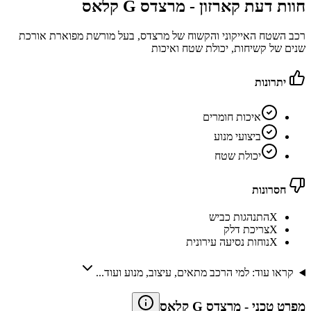
חוות דעת קארזון -
מרצדס G קלאס
רכב השטח האייקוני והקשוח של מרצדס, בעל מורשת מפוארת אורכת
שנים של קשיחות, יכולת שטח ואיכות
יתרונות
איכות חומרים
ביצועי מנוע
יכולת שטח
חסרונות
X
התנהגות כביש
X
צריכת דלק
X
נוחות נסיעה עירונית
קראו עוד: למי הרכב מתאים, עיצוב, מנוע ועוד...
מפרט טכני
-
מרצדס G קלאס