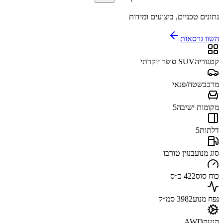
נתונים טכניים, ביצועים ומידות
השוו גרסאות
קטגוריה
SUV סופר יוקרתי
מרכב
שטח/פנאי
מקומות ישיבה
5
דלתות
5
סוג מנוע
בנזין טורבו
כוח סוס
422 כ״ס
נפח מנוע
3982 סמ״ק
הנעה
AWD