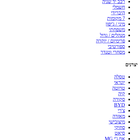
רכב יד שניה
חשמלי
היברידי
7 מקומות
מיני / ג'יפון
משפחתי
מנהלים / גדול
פרימיום / יוקרה
ספורטיבי
מסחרי וטנדר
יצרנים
טסלה
יונדאי
טויוטה
קיה
סקודה
BYD
צ'רי
מאזדה
מיצובישי
סוזוקי
סיאט
אמ.ג'י MG