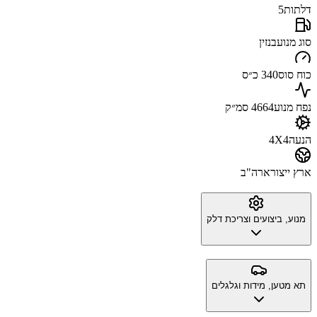
דלתות
5
סוג מנוע
בנזין
כוח סוס
340 כ״ס
נפח מנוע
4664 סמ״ק
הנעה
4X4
ארץ ייצור
ארה"ב
מנוע, ביצועים וצריכת דלק
תא מטען, מידות וגלגלים