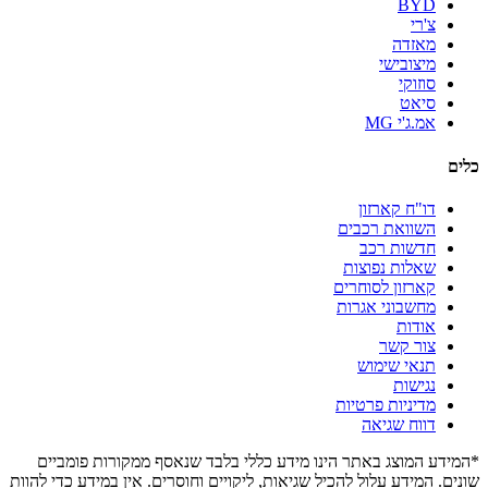
BYD
צ'רי
מאזדה
מיצובישי
סוזוקי
סיאט
אמ.ג'י MG
כלים
דו"ח קארזון
השוואת רכבים
חדשות רכב
שאלות נפוצות
קארזון לסוחרים
מחשבוני אגרות
אודות
צור קשר
תנאי שימוש
נגישות
מדיניות פרטיות
דווח שגיאה
*המידע המוצג באתר הינו מידע כללי בלבד שנאסף ממקורות פומביים
שונים. המידע עלול להכיל שגיאות, ליקויים וחוסרים. אין במידע כדי להוות