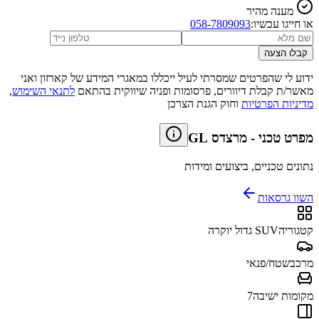
מענה מהיר
או חייגו עכשיו:
058-7809093
קבלו הצעה
ידוע לי שהפרטים שמסרתי לעיל ייכללו במאגרי המידע של קארזון ואני
מאשר/ת קבלת דיוורים, פרסומות ופניה שיווקית בהתאם
לתנאי השימוש
,
מדיניות הפרטיות
וחוק הגנת הצרכן
מפרט טכני
-
מרצדס GL
נתונים טכניים, ביצועים ומידות
השוו גרסאות
קטגוריה
SUV גדול יוקרה
מרכב
שטח/פנאי
מקומות ישיבה
7