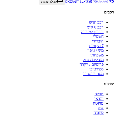
058-7809093
וואטסאפ
קבלו הצעה
רכבים
רכב חדש
רכב 0 ק"מ
רכבים למכירה
חשמלי
היברידי
7 מקומות
מיני / ג'יפון
משפחתי
מנהלים / גדול
פרימיום / יוקרה
ספורטיבי
מסחרי וטנדר
יצרנים
טסלה
יונדאי
טויוטה
קיה
סקודה