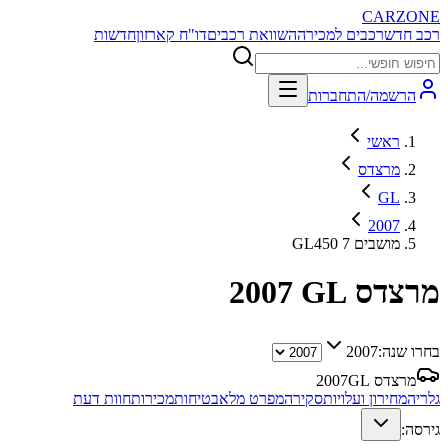
CARZONE
רכב חדש
רכבים למכירה
השוואת רכבים
דו"ח קארזון
חדשות
הרשמה/התחברות
ראשי
מרצדס
GL
2007
GL450 7 מושבים
מרצדס GL
2007
בחרו שנה:
2007
מרצדס GL
2007
גלריה
מחירון ועלויות
סקירה
מפרט מלא
בטיחות
מכירות
חוות דעת
גירסה: