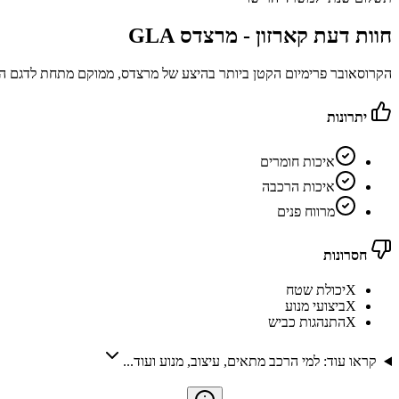
חוות דעת קארזון -
מרצדס GLA
הקרוסאובר פרימיום הקטן ביותר בהיצע של מרצדס, ממוקם מתחת לדגם ה- GLB. עם זאת, מבחינת העיצוב, הוא נראה יותר כמו אחיו הקטן של ה-
יתרונות
איכות חומרים
איכות הרכבה
מרווח פנים
חסרונות
X
יכולת שטח
X
ביצועי מנוע
X
התנהגות כביש
קראו עוד: למי הרכב מתאים, עיצוב, מנוע ועוד...