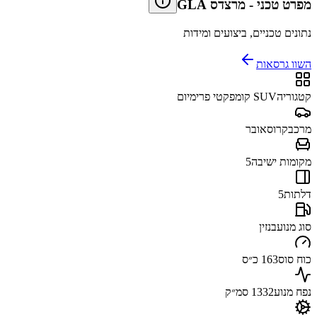
מפרט טכני
-
מרצדס GLA
נתונים טכניים, ביצועים ומידות
השוו גרסאות
קטגוריה
SUV קומפקטי פרימיום
מרכב
קרוסאובר
מקומות ישיבה
5
דלתות
5
סוג מנוע
בנזין
כוח סוס
163 כ״ס
נפח מנוע
1332 סמ״ק