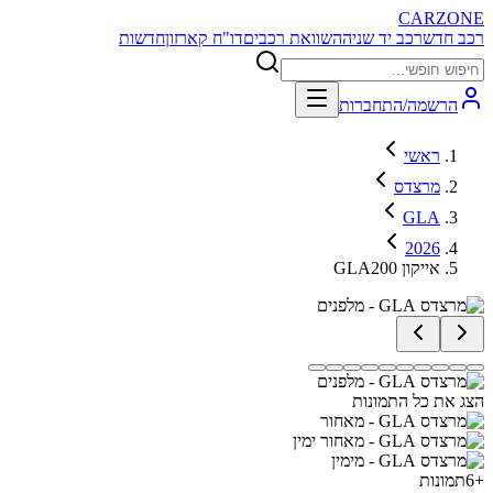
CARZONE
רכב חדש
רכב יד שניה
השוואת רכבים
דו"ח קארזון
חדשות
הרשמה/התחברות
ראשי
מרצדס
GLA
2026
GLA200 אייקון
הצג את כל התמונות
+
6
תמונות